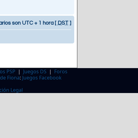
arios son UTC + 1 hora [
DST
]
os PSP
|
Juegos DS
|
Foros
 de Fiona
:
Juegos Facebook
ción Legal