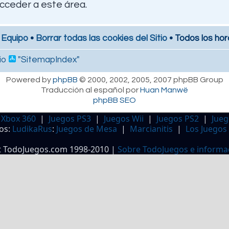
cceder a este área.
 Equipo
•
Borrar todas las cookies del Sitio
• Todos los hor
io
"SitemapIndex"
Powered by
phpBB
© 2000, 2002, 2005, 2007 phpBB Group
Traducción al español por
Huan Manwë
phpBB SEO
 Xbox 360
|
Juegos PS3
|
Juegos Wii
|
Juegos PS2
|
Jueg
os:
LudikaRus
:
Juegos de Mesa
|
Marcianitis
|
Los Juegos
t TodoJuegos.com 1998-2010 |
Sobre TodoJuegos e informa