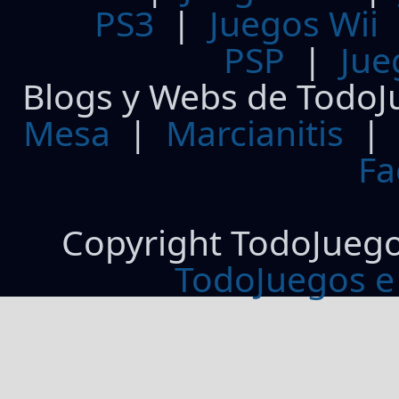
PS3
|
Juegos Wii
PSP
|
Jue
Blogs y Webs de TodoJ
Mesa
|
Marcianitis
|
Fa
Copyright TodoJueg
TodoJuegos e