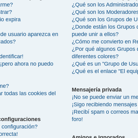
arme?
¿Qué son los Administrad
trar?
¿Qué son los Moderadore
io expira
¿Qué son los Grupos de U
¿Donde están los Grupos 
de usuario aparezca en
puede unir a ellos?
icados?
¿Cómo me convierto en R
¿Por qué algunos Grupos 
entificar!
diferentes colores?
 ¡pero ahora no puedo
¿Qué es un "Grupo de Usu
¿Qué es el enlace "El equ
rme?
Mensajería privada
r todas las cookies del
¡No se puede enviar un me
¡Sigo recibiendo mensajes
¡Recibí spam o correos mal
configuraciones
foro!
configuración?
orrecta!
Amigos e Ignorados