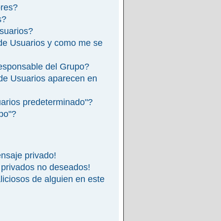
ores?
s?
suarios?
de Usuarios y como me se
esponsable del Grupo?
de Usuarios aparecen en
arios predeterminado"?
ipo"?
nsaje privado!
 privados no deseados!
iciosos de alguien en este