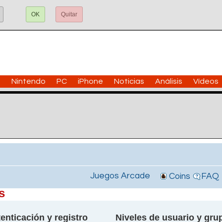
OK
Quitar
n
Nintendo
PC
iPhone
Noticias
Análisis
Vídeos
Juegos Arcade
Coins
FAQ
s
enticación y registro
Niveles de usuario y gru