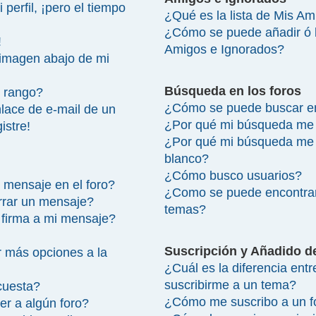
perfil, ¡pero el tiempo
¿Qué es la lista de Mis A
¿Cómo se puede añadir ó bo
!
Amigos e Ignorados?
imagen abajo de mi
Búsqueda en los foros
 rango?
¿Cómo se puede buscar en
lace de e-mail de un
¿Por qué mi búsqueda me 
istre!
¿Por qué mi búsqueda me 
blanco?
¿Cómo busco usuarios?
 mensaje en el foro?
¿Como se puede encontrar
rrar un mensaje?
temas?
firma a mi mensaje?
Suscripción y Añadido d
 más opciones a la
¿Cuál es la diferencia ent
suscribirme a un tema?
cuesta?
¿Cómo me suscribo a un fo
r a algún foro?