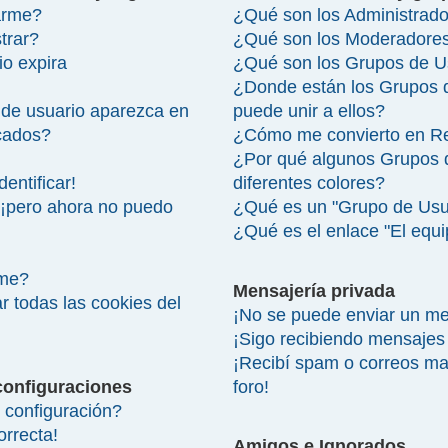
arme?
¿Qué son los Administrad
trar?
¿Qué son los Moderadore
io expira
¿Qué son los Grupos de U
¿Donde están los Grupos 
de usuario aparezca en
puede unir a ellos?
icados?
¿Cómo me convierto en R
¿Por qué algunos Grupos 
entificar!
diferentes colores?
 ¡pero ahora no puedo
¿Qué es un "Grupo de Usu
¿Qué es el enlace "El equ
rme?
Mensajería privada
r todas las cookies del
¡No se puede enviar un me
¡Sigo recibiendo mensajes
¡Recibí spam o correos mal
configuraciones
foro!
configuración?
orrecta!
Amigos e Ignorados