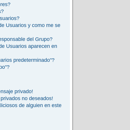
ores?
s?
suarios?
de Usuarios y como me se
esponsable del Grupo?
de Usuarios aparecen en
arios predeterminado"?
ipo"?
nsaje privado!
 privados no deseados!
iciosos de alguien en este