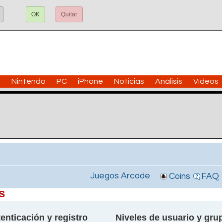
OK
Quitar
n
Nintendo
PC
iPhone
Noticias
Análisis
Vídeos
Juegos Arcade
Coins
FAQ
s
enticación y registro
Niveles de usuario y gru