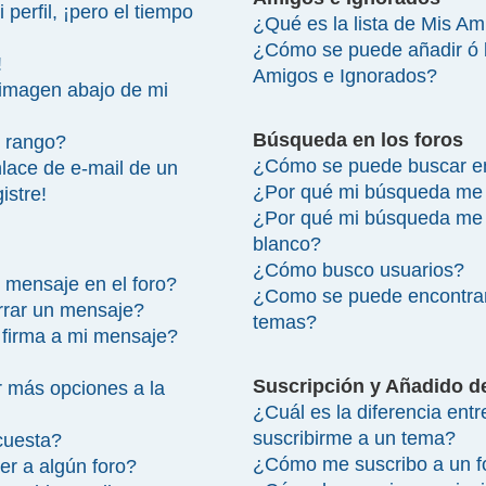
perfil, ¡pero el tiempo
¿Qué es la lista de Mis A
¿Cómo se puede añadir ó bo
!
Amigos e Ignorados?
imagen abajo de mi
Búsqueda en los foros
 rango?
¿Cómo se puede buscar en
lace de e-mail de un
¿Por qué mi búsqueda me 
istre!
¿Por qué mi búsqueda me 
blanco?
¿Cómo busco usuarios?
 mensaje en el foro?
¿Como se puede encontrar
rrar un mensaje?
temas?
firma a mi mensaje?
Suscripción y Añadido d
 más opciones a la
¿Cuál es la diferencia ent
suscribirme a un tema?
cuesta?
¿Cómo me suscribo a un fo
r a algún foro?