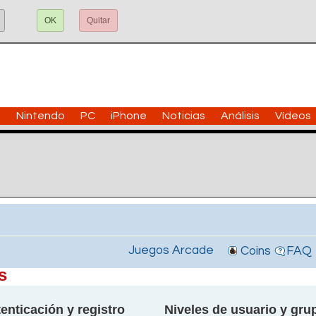
OK
Quitar
n
Nintendo
PC
iPhone
Noticias
Análisis
Vídeos
Juegos Arcade
Coins
FAQ
s
enticación y registro
Niveles de usuario y gru