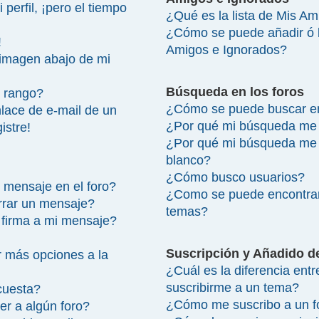
perfil, ¡pero el tiempo
¿Qué es la lista de Mis A
¿Cómo se puede añadir ó bo
!
Amigos e Ignorados?
imagen abajo de mi
Búsqueda en los foros
 rango?
¿Cómo se puede buscar en
lace de e-mail de un
¿Por qué mi búsqueda me 
istre!
¿Por qué mi búsqueda me 
blanco?
¿Cómo busco usuarios?
 mensaje en el foro?
¿Como se puede encontrar
rrar un mensaje?
temas?
firma a mi mensaje?
Suscripción y Añadido d
 más opciones a la
¿Cuál es la diferencia ent
suscribirme a un tema?
cuesta?
¿Cómo me suscribo a un fo
r a algún foro?