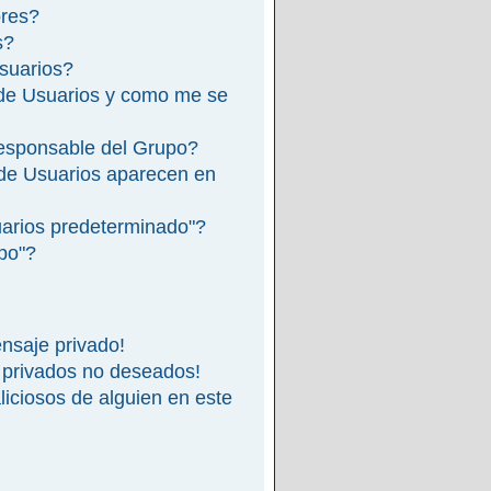
ores?
s?
suarios?
de Usuarios y como me se
esponsable del Grupo?
de Usuarios aparecen en
arios predeterminado"?
ipo"?
nsaje privado!
 privados no deseados!
iciosos de alguien en este