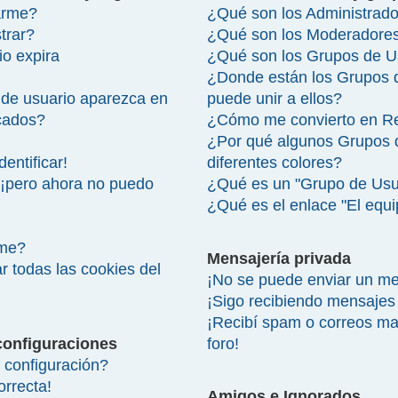
arme?
¿Qué son los Administrad
trar?
¿Qué son los Moderadore
io expira
¿Qué son los Grupos de U
¿Donde están los Grupos 
de usuario aparezca en
puede unir a ellos?
icados?
¿Cómo me convierto en R
¿Por qué algunos Grupos 
entificar!
diferentes colores?
 ¡pero ahora no puedo
¿Qué es un "Grupo de Usu
¿Qué es el enlace "El equ
rme?
Mensajería privada
r todas las cookies del
¡No se puede enviar un me
¡Sigo recibiendo mensajes
¡Recibí spam o correos mal
configuraciones
foro!
configuración?
orrecta!
Amigos e Ignorados