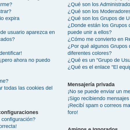
arme?
¿Qué son los Administrad
trar?
¿Qué son los Moderadore
io expira
¿Qué son los Grupos de U
¿Donde están los Grupos 
de usuario aparezca en
puede unir a ellos?
icados?
¿Cómo me convierto en R
¿Por qué algunos Grupos 
entificar!
diferentes colores?
 ¡pero ahora no puedo
¿Qué es un "Grupo de Usu
¿Qué es el enlace "El equ
rme?
Mensajería privada
r todas las cookies del
¡No se puede enviar un me
¡Sigo recibiendo mensajes
¡Recibí spam o correos mal
configuraciones
foro!
configuración?
orrecta!
Amigos e Ignorados