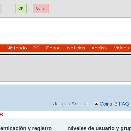
OK
Quitar
n
Nintendo
PC
iPhone
Noticias
Análisis
Vídeos
Juegos Arcade
Coins
FAQ
s
enticación y registro
Niveles de usuario y gru