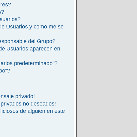
ores?
s?
suarios?
de Usuarios y como me se
esponsable del Grupo?
de Usuarios aparecen en
arios predeterminado"?
ipo"?
nsaje privado!
 privados no deseados!
iciosos de alguien en este