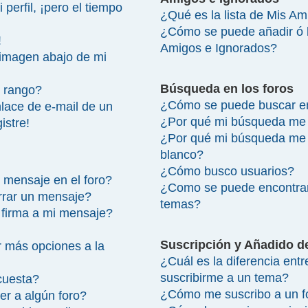
perfil, ¡pero el tiempo
¿Qué es la lista de Mis A
¿Cómo se puede añadir ó bo
!
Amigos e Ignorados?
imagen abajo de mi
Búsqueda en los foros
 rango?
¿Cómo se puede buscar en
lace de e-mail de un
¿Por qué mi búsqueda me 
istre!
¿Por qué mi búsqueda me 
blanco?
¿Cómo busco usuarios?
 mensaje en el foro?
¿Como se puede encontrar
rrar un mensaje?
temas?
firma a mi mensaje?
Suscripción y Añadido d
 más opciones a la
¿Cuál es la diferencia ent
suscribirme a un tema?
cuesta?
¿Cómo me suscribo a un fo
r a algún foro?