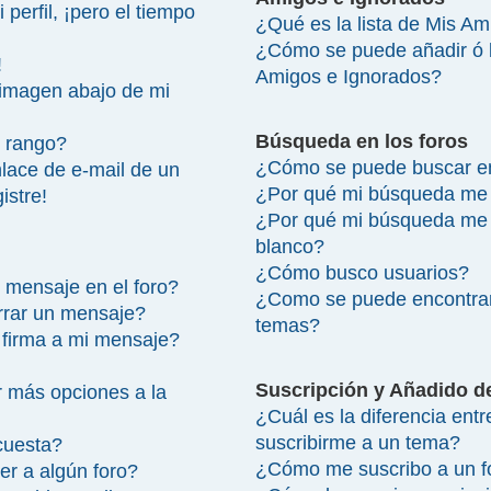
perfil, ¡pero el tiempo
¿Qué es la lista de Mis A
¿Cómo se puede añadir ó bo
!
Amigos e Ignorados?
imagen abajo de mi
Búsqueda en los foros
 rango?
¿Cómo se puede buscar en
lace de e-mail de un
¿Por qué mi búsqueda me 
istre!
¿Por qué mi búsqueda me 
blanco?
¿Cómo busco usuarios?
 mensaje en el foro?
¿Como se puede encontrar
rrar un mensaje?
temas?
firma a mi mensaje?
Suscripción y Añadido d
 más opciones a la
¿Cuál es la diferencia ent
suscribirme a un tema?
cuesta?
¿Cómo me suscribo a un fo
r a algún foro?