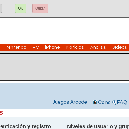
OK
Quitar
n
Nintendo
PC
iPhone
Noticias
Análisis
Vídeos
Juegos Arcade
Coins
FAQ
s
enticación y registro
Niveles de usuario y gru