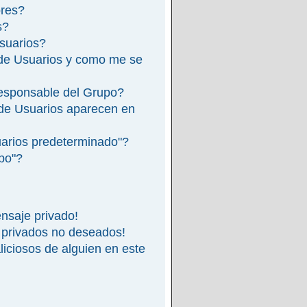
ores?
s?
suarios?
de Usuarios y como me se
esponsable del Grupo?
de Usuarios aparecen en
arios predeterminado"?
ipo"?
nsaje privado!
 privados no deseados!
iciosos de alguien en este