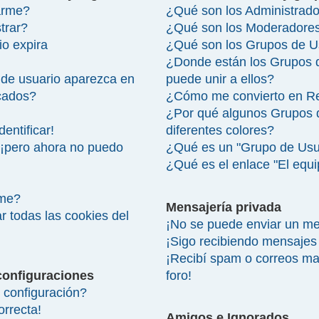
arme?
¿Qué son los Administrad
trar?
¿Qué son los Moderadore
io expira
¿Qué son los Grupos de U
¿Donde están los Grupos 
de usuario aparezca en
puede unir a ellos?
icados?
¿Cómo me convierto en R
¿Por qué algunos Grupos 
entificar!
diferentes colores?
 ¡pero ahora no puedo
¿Qué es un "Grupo de Usu
¿Qué es el enlace "El equ
rme?
Mensajería privada
r todas las cookies del
¡No se puede enviar un me
¡Sigo recibiendo mensajes
¡Recibí spam o correos mal
configuraciones
foro!
configuración?
orrecta!
Amigos e Ignorados