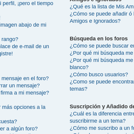
perfil, ¡pero el tiempo
¿Qué es la lista de Mis A
¿Cómo se puede añadir ó bo
!
Amigos e Ignorados?
imagen abajo de mi
Búsqueda en los foros
 rango?
¿Cómo se puede buscar en
lace de e-mail de un
¿Por qué mi búsqueda me 
istre!
¿Por qué mi búsqueda me 
blanco?
¿Cómo busco usuarios?
 mensaje en el foro?
¿Como se puede encontrar
rrar un mensaje?
temas?
firma a mi mensaje?
Suscripción y Añadido d
 más opciones a la
¿Cuál es la diferencia ent
suscribirme a un tema?
cuesta?
¿Cómo me suscribo a un fo
r a algún foro?