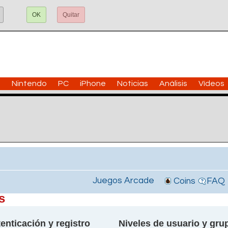
OK
Quitar
n
Nintendo
PC
iPhone
Noticias
Análisis
Vídeos
Juegos Arcade
Coins
FAQ
s
enticación y registro
Niveles de usuario y gru