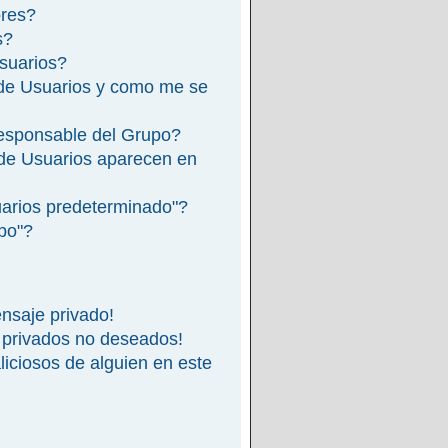
ores?
s?
suarios?
de Usuarios y como me se
esponsable del Grupo?
de Usuarios aparecen en
arios predeterminado"?
ipo"?
nsaje privado!
 privados no deseados!
iciosos de alguien en este