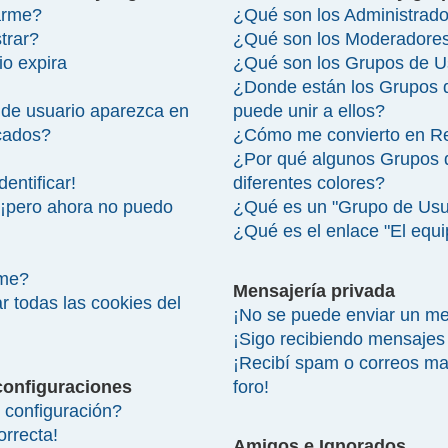
arme?
¿Qué son los Administrad
trar?
¿Qué son los Moderadore
io expira
¿Qué son los Grupos de U
¿Donde están los Grupos 
de usuario aparezca en
puede unir a ellos?
icados?
¿Cómo me convierto en R
¿Por qué algunos Grupos 
entificar!
diferentes colores?
 ¡pero ahora no puedo
¿Qué es un "Grupo de Usu
¿Qué es el enlace "El equ
rme?
Mensajería privada
r todas las cookies del
¡No se puede enviar un me
¡Sigo recibiendo mensajes
¡Recibí spam o correos mal
configuraciones
foro!
configuración?
orrecta!
Amigos e Ignorados