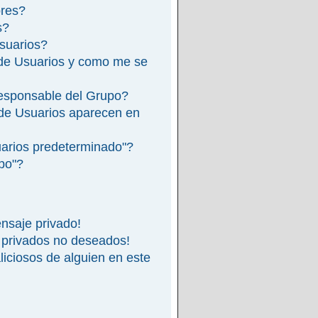
ores?
s?
suarios?
de Usuarios y como me se
esponsable del Grupo?
de Usuarios aparecen en
arios predeterminado"?
ipo"?
nsaje privado!
 privados no deseados!
iciosos de alguien en este