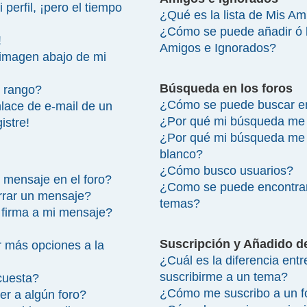
perfil, ¡pero el tiempo
¿Qué es la lista de Mis A
¿Cómo se puede añadir ó bo
!
Amigos e Ignorados?
imagen abajo de mi
Búsqueda en los foros
 rango?
¿Cómo se puede buscar en
lace de e-mail de un
¿Por qué mi búsqueda me 
istre!
¿Por qué mi búsqueda me 
blanco?
¿Cómo busco usuarios?
 mensaje en el foro?
¿Como se puede encontrar
rrar un mensaje?
temas?
firma a mi mensaje?
Suscripción y Añadido d
 más opciones a la
¿Cuál es la diferencia ent
suscribirme a un tema?
cuesta?
¿Cómo me suscribo a un fo
r a algún foro?