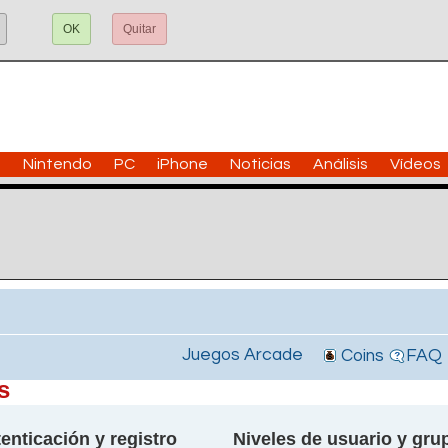
OK
Quitar
n
Nintendo
PC
iPhone
Noticias
Análisis
Vídeos
Juegos Arcade
Coins
FAQ
s
enticación y registro
Niveles de usuario y gru