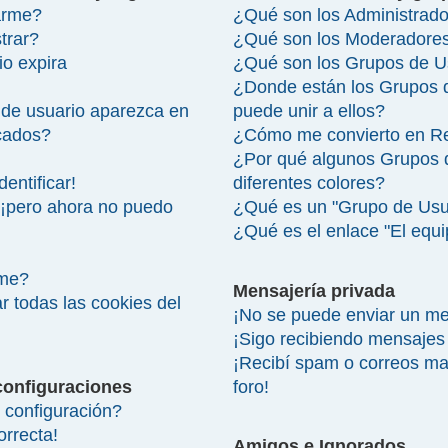
arme?
¿Qué son los Administrad
trar?
¿Qué son los Moderadore
io expira
¿Qué son los Grupos de U
¿Donde están los Grupos 
de usuario aparezca en
puede unir a ellos?
icados?
¿Cómo me convierto en R
¿Por qué algunos Grupos 
entificar!
diferentes colores?
 ¡pero ahora no puedo
¿Qué es un "Grupo de Usu
¿Qué es el enlace "El equ
rme?
Mensajería privada
r todas las cookies del
¡No se puede enviar un me
¡Sigo recibiendo mensajes
¡Recibí spam o correos mal
configuraciones
foro!
configuración?
orrecta!
Amigos e Ignorados