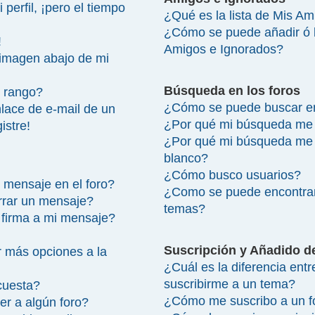
perfil, ¡pero el tiempo
¿Qué es la lista de Mis A
¿Cómo se puede añadir ó bo
!
Amigos e Ignorados?
imagen abajo de mi
Búsqueda en los foros
 rango?
¿Cómo se puede buscar en
lace de e-mail de un
¿Por qué mi búsqueda me 
istre!
¿Por qué mi búsqueda me 
blanco?
¿Cómo busco usuarios?
 mensaje en el foro?
¿Como se puede encontrar
rrar un mensaje?
temas?
firma a mi mensaje?
Suscripción y Añadido d
 más opciones a la
¿Cuál es la diferencia ent
suscribirme a un tema?
cuesta?
¿Cómo me suscribo a un fo
r a algún foro?