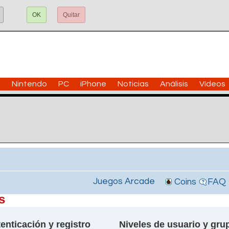
OK
Quitar
n
Nintendo
PC
iPhone
Noticias
Análisis
Vídeos
Juegos Arcade
Coins
FAQ
s
enticación y registro
Niveles de usuario y gru