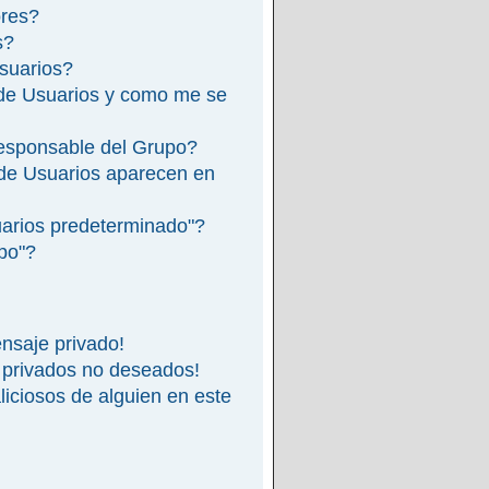
ores?
s?
suarios?
de Usuarios y como me se
esponsable del Grupo?
de Usuarios aparecen en
arios predeterminado"?
ipo"?
nsaje privado!
 privados no deseados!
iciosos de alguien en este