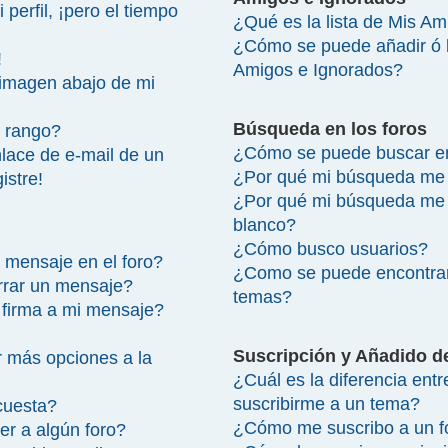
perfil, ¡pero el tiempo
¿Qué es la lista de Mis A
¿Cómo se puede añadir ó bo
!
Amigos e Ignorados?
imagen abajo de mi
Búsqueda en los foros
 rango?
¿Cómo se puede buscar en
lace de e-mail de un
¿Por qué mi búsqueda me 
istre!
¿Por qué mi búsqueda me 
blanco?
¿Cómo busco usuarios?
 mensaje en el foro?
¿Como se puede encontrar
rrar un mensaje?
temas?
firma a mi mensaje?
Suscripción y Añadido d
 más opciones a la
¿Cuál es la diferencia ent
suscribirme a un tema?
cuesta?
¿Cómo me suscribo a un fo
r a algún foro?