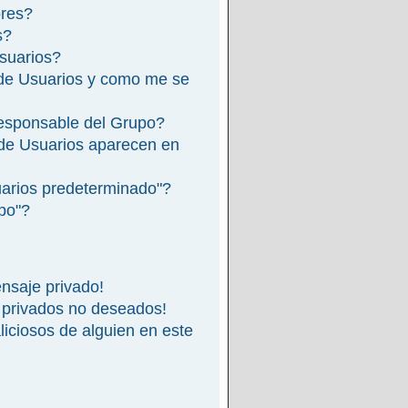
ores?
s?
suarios?
de Usuarios y como me se
esponsable del Grupo?
de Usuarios aparecen en
arios predeterminado"?
ipo"?
nsaje privado!
 privados no deseados!
iciosos de alguien en este