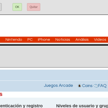
OK
Quitar
n
Nintendo
PC
iPhone
Noticias
Análisis
Vídeos
Juegos Arcade
Coins
FAQ
s
enticación y registro
Niveles de usuario y gru