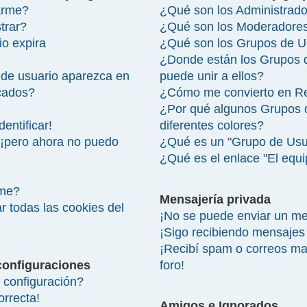
arme?
¿Qué son los Administrad
trar?
¿Qué son los Moderadore
io expira
¿Qué son los Grupos de U
¿Donde están los Grupos 
de usuario aparezca en
puede unir a ellos?
icados?
¿Cómo me convierto en R
¿Por qué algunos Grupos 
entificar!
diferentes colores?
 ¡pero ahora no puedo
¿Qué es un "Grupo de Usu
¿Qué es el enlace "El equ
rme?
Mensajería privada
r todas las cookies del
¡No se puede enviar un me
¡Sigo recibiendo mensajes
¡Recibí spam o correos mal
configuraciones
foro!
configuración?
orrecta!
Amigos e Ignorados