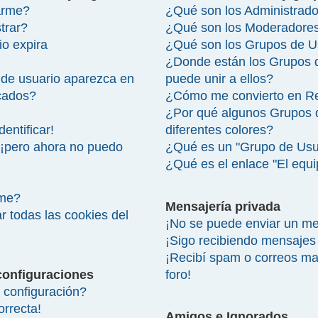
arme?
¿Qué son los Administrad
trar?
¿Qué son los Moderadore
io expira
¿Qué son los Grupos de U
¿Donde están los Grupos 
de usuario aparezca en
puede unir a ellos?
icados?
¿Cómo me convierto en R
¿Por qué algunos Grupos 
entificar!
diferentes colores?
 ¡pero ahora no puedo
¿Qué es un "Grupo de Usu
¿Qué es el enlace "El equ
rme?
Mensajería privada
r todas las cookies del
¡No se puede enviar un me
¡Sigo recibiendo mensajes
¡Recibí spam o correos mal
configuraciones
foro!
configuración?
orrecta!
Amigos e Ignorados