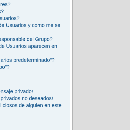
ores?
s?
suarios?
de Usuarios y como me se
esponsable del Grupo?
de Usuarios aparecen en
arios predeterminado"?
ipo"?
nsaje privado!
 privados no deseados!
iciosos de alguien en este