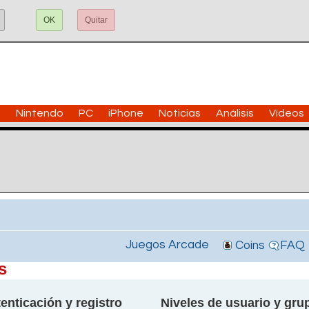
OK
Quitar
n
Nintendo
PC
iPhone
Noticias
Análisis
Vídeos
Juegos Arcade
Coins
FAQ
s
enticación y registro
Niveles de usuario y gru