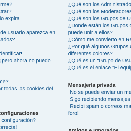
arme?
¿Qué son los Administrad
trar?
¿Qué son los Moderadore
io expira
¿Qué son los Grupos de U
¿Donde están los Grupos 
de usuario aparezca en
puede unir a ellos?
icados?
¿Cómo me convierto en R
¿Por qué algunos Grupos 
entificar!
diferentes colores?
 ¡pero ahora no puedo
¿Qué es un "Grupo de Usu
¿Qué es el enlace "El equ
rme?
Mensajería privada
r todas las cookies del
¡No se puede enviar un me
¡Sigo recibiendo mensajes
¡Recibí spam o correos mal
configuraciones
foro!
configuración?
orrecta!
Amigos e Ignorados