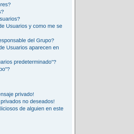
ores?
s?
suarios?
de Usuarios y como me se
esponsable del Grupo?
de Usuarios aparecen en
arios predeterminado"?
ipo"?
nsaje privado!
 privados no deseados!
iciosos de alguien en este