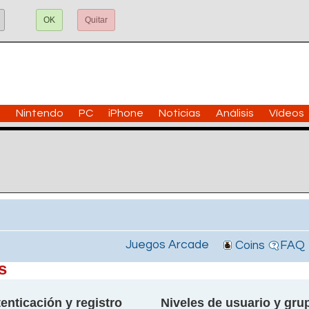
OK
Quitar
n
Nintendo
PC
iPhone
Noticias
Análisis
Vídeos
Juegos Arcade
Coins
FAQ
s
enticación y registro
Niveles de usuario y gru