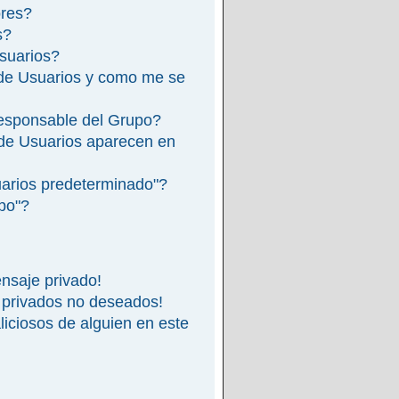
ores?
s?
suarios?
de Usuarios y como me se
esponsable del Grupo?
de Usuarios aparecen en
arios predeterminado"?
ipo"?
nsaje privado!
 privados no deseados!
iciosos de alguien en este