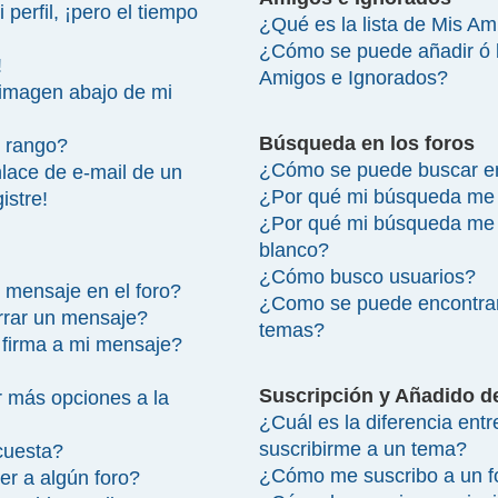
perfil, ¡pero el tiempo
¿Qué es la lista de Mis A
¿Cómo se puede añadir ó bo
!
Amigos e Ignorados?
imagen abajo de mi
Búsqueda en los foros
 rango?
¿Cómo se puede buscar en
lace de e-mail de un
¿Por qué mi búsqueda me 
istre!
¿Por qué mi búsqueda me 
blanco?
¿Cómo busco usuarios?
 mensaje en el foro?
¿Como se puede encontrar
rrar un mensaje?
temas?
firma a mi mensaje?
Suscripción y Añadido d
 más opciones a la
¿Cuál es la diferencia ent
suscribirme a un tema?
cuesta?
¿Cómo me suscribo a un fo
r a algún foro?