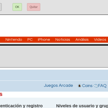
OK
Quitar
n
Nintendo
PC
iPhone
Noticias
Análisis
Vídeos
Juegos Arcade
Coins
FAQ
s
enticación y registro
Niveles de usuario y gru