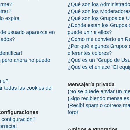
arme?
¿Qué son los Administrad
trar?
¿Qué son los Moderadore
io expira
¿Qué son los Grupos de U
¿Donde están los Grupos 
de usuario aparezca en
puede unir a ellos?
icados?
¿Cómo me convierto en R
¿Por qué algunos Grupos 
entificar!
diferentes colores?
 ¡pero ahora no puedo
¿Qué es un "Grupo de Usu
¿Qué es el enlace "El equ
rme?
Mensajería privada
r todas las cookies del
¡No se puede enviar un me
¡Sigo recibiendo mensajes
¡Recibí spam o correos mal
configuraciones
foro!
configuración?
orrecta!
Amigos e Ignorados