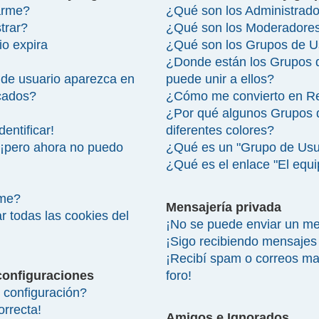
arme?
¿Qué son los Administrad
trar?
¿Qué son los Moderadore
io expira
¿Qué son los Grupos de U
¿Donde están los Grupos 
de usuario aparezca en
puede unir a ellos?
icados?
¿Cómo me convierto en R
¿Por qué algunos Grupos 
entificar!
diferentes colores?
 ¡pero ahora no puedo
¿Qué es un "Grupo de Usu
¿Qué es el enlace "El equ
rme?
Mensajería privada
r todas las cookies del
¡No se puede enviar un me
¡Sigo recibiendo mensajes
¡Recibí spam o correos mal
configuraciones
foro!
configuración?
orrecta!
Amigos e Ignorados