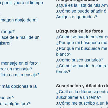
perfil, ¡pero el tiempo
¿Qué es la lista de Mis A
¿Cómo se puede añadir ó bo
!
Amigos e Ignorados?
imagen abajo de mi
Búsqueda en los foros
 rango?
¿Cómo se puede buscar en
lace de e-mail de un
¿Por qué mi búsqueda me 
istre!
¿Por qué mi búsqueda me 
blanco?
¿Cómo busco usuarios?
 mensaje en el foro?
¿Como se puede encontrar
rrar un mensaje?
temas?
firma a mi mensaje?
Suscripción y Añadido d
 más opciones a la
¿Cuál es la diferencia ent
suscribirme a un tema?
cuesta?
¿Cómo me suscribo a un fo
r a algún foro?