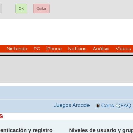
OK
Quitar
n
Nintendo
PC
iPhone
Noticias
Análisis
Vídeos
Juegos Arcade
Coins
FAQ
s
enticación y registro
Niveles de usuario y gru