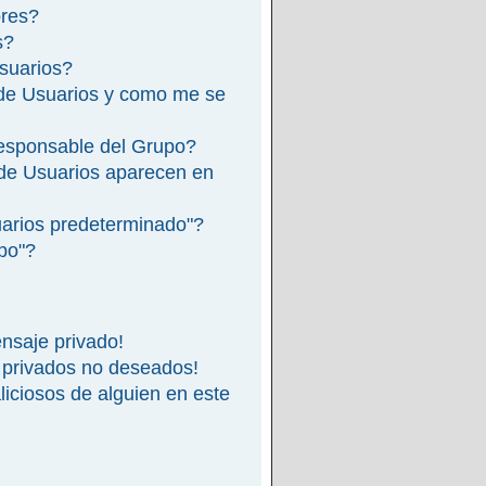
ores?
s?
suarios?
de Usuarios y como me se
esponsable del Grupo?
de Usuarios aparecen en
arios predeterminado"?
ipo"?
nsaje privado!
 privados no deseados!
iciosos de alguien en este