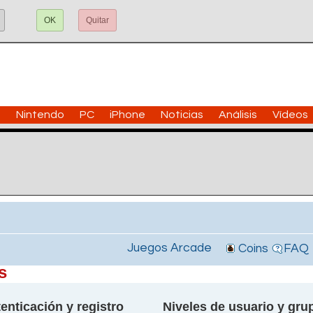
OK
Quitar
n
Nintendo
PC
iPhone
Noticias
Análisis
Vídeos
Juegos Arcade
Coins
FAQ
s
enticación y registro
Niveles de usuario y gru