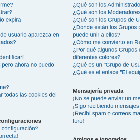
arme?
¿Qué son los Administrad
trar?
¿Qué son los Moderadore
io expira
¿Qué son los Grupos de U
¿Donde están los Grupos 
de usuario aparezca en
puede unir a ellos?
icados?
¿Cómo me convierto en R
¿Por qué algunos Grupos 
entificar!
diferentes colores?
 ¡pero ahora no puedo
¿Qué es un "Grupo de Usu
¿Qué es el enlace "El equ
rme?
Mensajería privada
r todas las cookies del
¡No se puede enviar un me
¡Sigo recibiendo mensajes
¡Recibí spam o correos mal
configuraciones
foro!
configuración?
orrecta!
Amigos e Ignorados