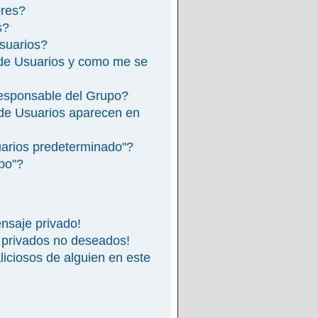
ores?
s?
suarios?
de Usuarios y como me se
esponsable del Grupo?
de Usuarios aparecen en
arios predeterminado"?
ipo"?
nsaje privado!
 privados no deseados!
iciosos de alguien en este