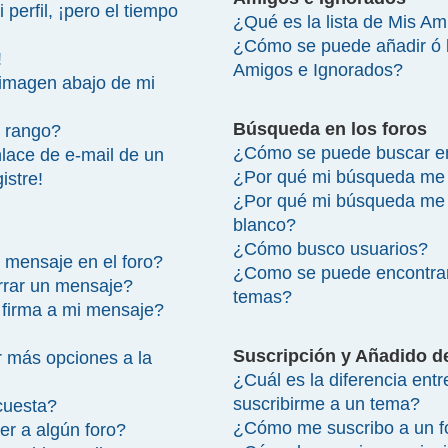
perfil, ¡pero el tiempo
¿Qué es la lista de Mis A
¿Cómo se puede añadir ó bo
!
Amigos e Ignorados?
imagen abajo de mi
Búsqueda en los foros
 rango?
¿Cómo se puede buscar en
lace de e-mail de un
¿Por qué mi búsqueda me 
istre!
¿Por qué mi búsqueda me 
blanco?
¿Cómo busco usuarios?
 mensaje en el foro?
¿Como se puede encontrar
rrar un mensaje?
temas?
firma a mi mensaje?
Suscripción y Añadido d
 más opciones a la
¿Cuál es la diferencia ent
suscribirme a un tema?
cuesta?
¿Cómo me suscribo a un fo
r a algún foro?