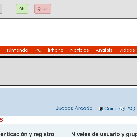
OK
Quitar
n
Nintendo
PC
iPhone
Noticias
Análisis
Vídeos
Juegos Arcade
Coins
FAQ
s
enticación y registro
Niveles de usuario y gru