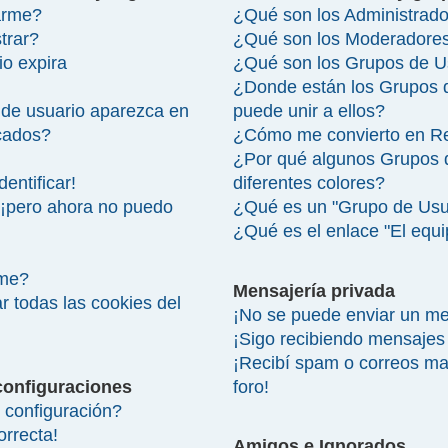
arme?
¿Qué son los Administrad
trar?
¿Qué son los Moderadore
io expira
¿Qué son los Grupos de U
¿Donde están los Grupos 
de usuario aparezca en
puede unir a ellos?
icados?
¿Cómo me convierto en R
¿Por qué algunos Grupos 
entificar!
diferentes colores?
 ¡pero ahora no puedo
¿Qué es un "Grupo de Usu
¿Qué es el enlace "El equ
rme?
Mensajería privada
r todas las cookies del
¡No se puede enviar un me
¡Sigo recibiendo mensajes
¡Recibí spam o correos mal
configuraciones
foro!
configuración?
orrecta!
Amigos e Ignorados