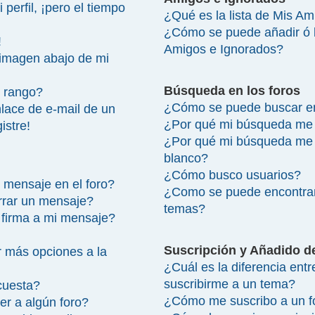
perfil, ¡pero el tiempo
¿Qué es la lista de Mis A
¿Cómo se puede añadir ó bo
!
Amigos e Ignorados?
imagen abajo de mi
Búsqueda en los foros
 rango?
¿Cómo se puede buscar en
lace de e-mail de un
¿Por qué mi búsqueda me 
istre!
¿Por qué mi búsqueda me 
blanco?
¿Cómo busco usuarios?
 mensaje en el foro?
¿Como se puede encontrar
rrar un mensaje?
temas?
firma a mi mensaje?
Suscripción y Añadido d
 más opciones a la
¿Cuál es la diferencia ent
suscribirme a un tema?
cuesta?
¿Cómo me suscribo a un fo
r a algún foro?