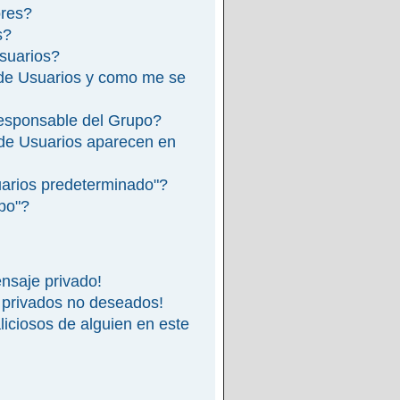
ores?
s?
suarios?
de Usuarios y como me se
esponsable del Grupo?
de Usuarios aparecen en
arios predeterminado"?
ipo"?
nsaje privado!
 privados no deseados!
iciosos de alguien en este