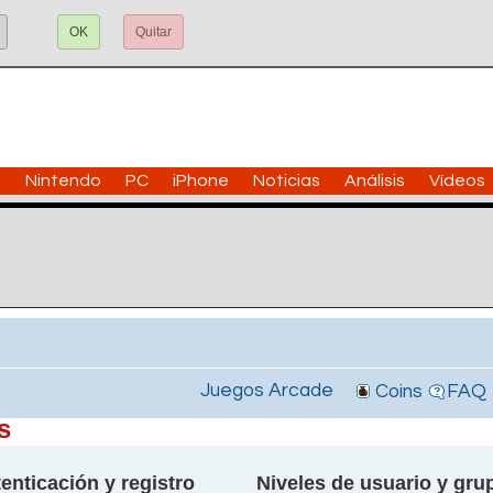
OK
Quitar
n
Nintendo
PC
iPhone
Noticias
Análisis
Vídeos
Juegos Arcade
Coins
FAQ
s
enticación y registro
Niveles de usuario y gru