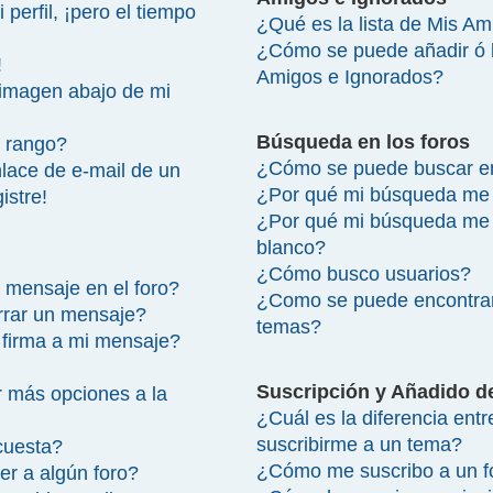
perfil, ¡pero el tiempo
¿Qué es la lista de Mis A
¿Cómo se puede añadir ó bo
!
Amigos e Ignorados?
imagen abajo de mi
Búsqueda en los foros
 rango?
¿Cómo se puede buscar en
lace de e-mail de un
¿Por qué mi búsqueda me 
istre!
¿Por qué mi búsqueda me 
blanco?
¿Cómo busco usuarios?
 mensaje en el foro?
¿Como se puede encontrar
rrar un mensaje?
temas?
firma a mi mensaje?
Suscripción y Añadido d
 más opciones a la
¿Cuál es la diferencia ent
suscribirme a un tema?
cuesta?
¿Cómo me suscribo a un fo
r a algún foro?