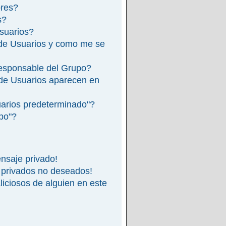
ores?
s?
suarios?
de Usuarios y como me se
esponsable del Grupo?
de Usuarios aparecen en
arios predeterminado"?
ipo"?
nsaje privado!
 privados no deseados!
iciosos de alguien en este