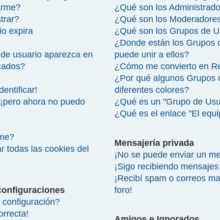
arme?
¿Qué son los Administrad
trar?
¿Qué son los Moderadore
io expira
¿Qué son los Grupos de U
¿Donde están los Grupos 
de usuario aparezca en
puede unir a ellos?
icados?
¿Cómo me convierto en R
¿Por qué algunos Grupos 
entificar!
diferentes colores?
 ¡pero ahora no puedo
¿Qué es un "Grupo de Usu
¿Qué es el enlace "El equ
rme?
Mensajería privada
r todas las cookies del
¡No se puede enviar un me
¡Sigo recibiendo mensajes
¡Recibí spam o correos mal
configuraciones
foro!
configuración?
orrecta!
Amigos e Ignorados