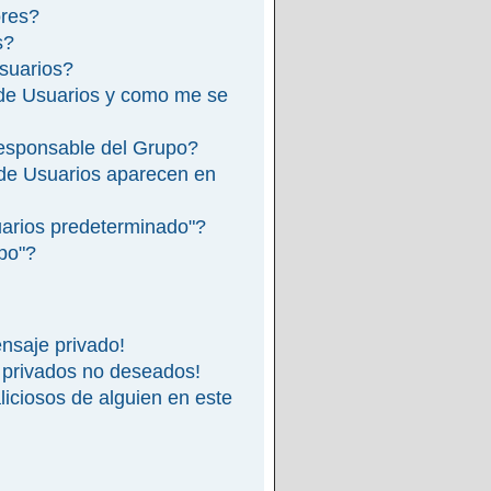
ores?
s?
suarios?
de Usuarios y como me se
esponsable del Grupo?
de Usuarios aparecen en
arios predeterminado"?
ipo"?
nsaje privado!
 privados no deseados!
iciosos de alguien en este