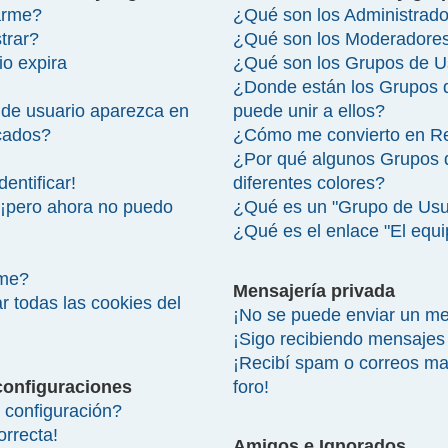
arme?
¿Qué son los Administrad
trar?
¿Qué son los Moderadore
io expira
¿Qué son los Grupos de U
¿Donde están los Grupos 
de usuario aparezca en
puede unir a ellos?
icados?
¿Cómo me convierto en R
¿Por qué algunos Grupos 
entificar!
diferentes colores?
 ¡pero ahora no puedo
¿Qué es un "Grupo de Usu
¿Qué es el enlace "El equ
rme?
Mensajería privada
r todas las cookies del
¡No se puede enviar un me
¡Sigo recibiendo mensajes
¡Recibí spam o correos mal
configuraciones
foro!
configuración?
orrecta!
Amigos e Ignorados