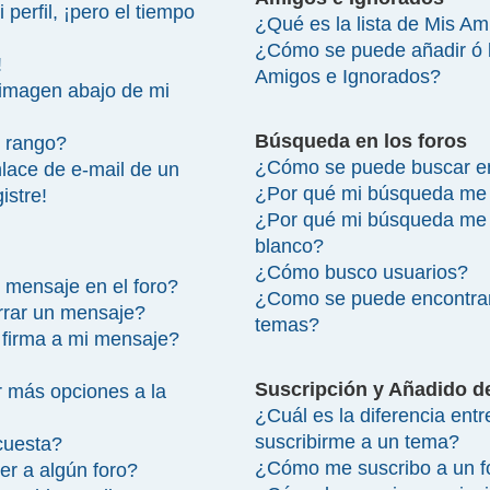
perfil, ¡pero el tiempo
¿Qué es la lista de Mis A
¿Cómo se puede añadir ó bo
!
Amigos e Ignorados?
imagen abajo de mi
Búsqueda en los foros
 rango?
¿Cómo se puede buscar en
lace de e-mail de un
¿Por qué mi búsqueda me 
istre!
¿Por qué mi búsqueda me 
blanco?
¿Cómo busco usuarios?
 mensaje en el foro?
¿Como se puede encontrar
rrar un mensaje?
temas?
firma a mi mensaje?
Suscripción y Añadido d
 más opciones a la
¿Cuál es la diferencia ent
suscribirme a un tema?
cuesta?
¿Cómo me suscribo a un fo
r a algún foro?