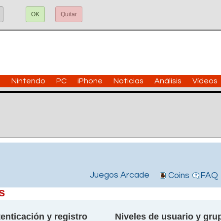
OK
Quitar
n
Nintendo
PC
iPhone
Noticias
Análisis
Vídeos
Juegos Arcade
Coins
FAQ
s
enticación y registro
Niveles de usuario y gru