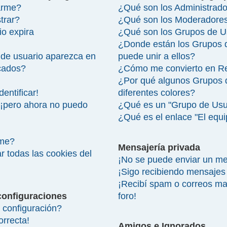
arme?
¿Qué son los Administrad
trar?
¿Qué son los Moderadore
io expira
¿Qué son los Grupos de U
¿Donde están los Grupos 
de usuario aparezca en
puede unir a ellos?
icados?
¿Cómo me convierto en R
¿Por qué algunos Grupos 
entificar!
diferentes colores?
 ¡pero ahora no puedo
¿Qué es un "Grupo de Usu
¿Qué es el enlace "El equ
rme?
Mensajería privada
r todas las cookies del
¡No se puede enviar un me
¡Sigo recibiendo mensajes
¡Recibí spam o correos mal
configuraciones
foro!
configuración?
orrecta!
Amigos e Ignorados