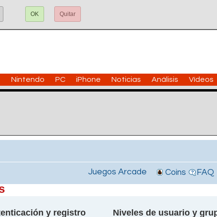
OK
Quitar
n
Nintendo
PC
iPhone
Noticias
Análisis
Vídeos
Juegos Arcade
Coins
FAQ
s
enticación y registro
Niveles de usuario y gru