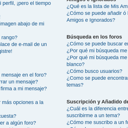
perfil, ¡pero el tiempo
¿Qué es la lista de Mis A
¿Cómo se puede añadir ó bo
!
Amigos e Ignorados?
imagen abajo de mi
Búsqueda en los foros
 rango?
¿Cómo se puede buscar en
lace de e-mail de un
¿Por qué mi búsqueda me 
istre!
¿Por qué mi búsqueda me 
blanco?
¿Cómo busco usuarios?
 mensaje en el foro?
¿Como se puede encontrar
rrar un mensaje?
temas?
firma a mi mensaje?
Suscripción y Añadido d
 más opciones a la
¿Cuál es la diferencia ent
suscribirme a un tema?
cuesta?
¿Cómo me suscribo a un fo
r a algún foro?