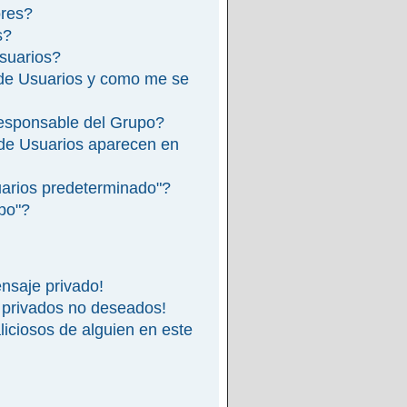
ores?
s?
suarios?
de Usuarios y como me se
esponsable del Grupo?
de Usuarios aparecen en
arios predeterminado"?
ipo"?
nsaje privado!
 privados no deseados!
iciosos de alguien en este