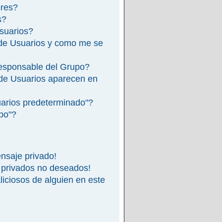
ores?
s?
suarios?
de Usuarios y como me se
esponsable del Grupo?
de Usuarios aparecen en
arios predeterminado"?
ipo"?
nsaje privado!
 privados no deseados!
iciosos de alguien en este