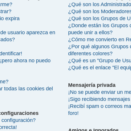
arme?
¿Qué son los Administrad
trar?
¿Qué son los Moderadore
io expira
¿Qué son los Grupos de U
¿Donde están los Grupos 
de usuario aparezca en
puede unir a ellos?
icados?
¿Cómo me convierto en R
¿Por qué algunos Grupos 
entificar!
diferentes colores?
 ¡pero ahora no puedo
¿Qué es un "Grupo de Usu
¿Qué es el enlace "El equ
rme?
Mensajería privada
r todas las cookies del
¡No se puede enviar un me
¡Sigo recibiendo mensajes
¡Recibí spam o correos mal
configuraciones
foro!
configuración?
orrecta!
Amigos e Ignorados