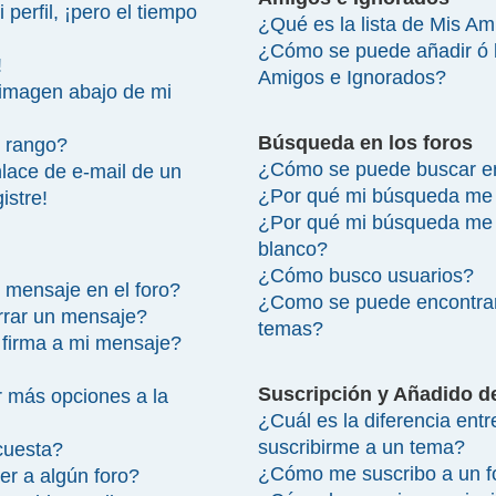
perfil, ¡pero el tiempo
¿Qué es la lista de Mis A
¿Cómo se puede añadir ó bo
!
Amigos e Ignorados?
imagen abajo de mi
Búsqueda en los foros
 rango?
¿Cómo se puede buscar en
lace de e-mail de un
¿Por qué mi búsqueda me 
istre!
¿Por qué mi búsqueda me 
blanco?
¿Cómo busco usuarios?
 mensaje en el foro?
¿Como se puede encontrar
rrar un mensaje?
temas?
firma a mi mensaje?
Suscripción y Añadido d
 más opciones a la
¿Cuál es la diferencia ent
suscribirme a un tema?
cuesta?
¿Cómo me suscribo a un fo
r a algún foro?