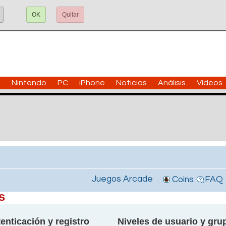
OK
Quitar
n
Nintendo
PC
iPhone
Noticias
Análisis
Vídeos
Juegos Arcade
Coins
FAQ
s
enticación y registro
Niveles de usuario y gru