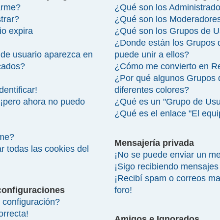
arme?
¿Qué son los Administrad
trar?
¿Qué son los Moderadore
io expira
¿Qué son los Grupos de U
¿Donde están los Grupos 
de usuario aparezca en
puede unir a ellos?
icados?
¿Cómo me convierto en R
¿Por qué algunos Grupos 
entificar!
diferentes colores?
 ¡pero ahora no puedo
¿Qué es un "Grupo de Usu
¿Qué es el enlace "El equ
rme?
Mensajería privada
r todas las cookies del
¡No se puede enviar un me
¡Sigo recibiendo mensajes
¡Recibí spam o correos mal
configuraciones
foro!
configuración?
orrecta!
Amigos e Ignorados