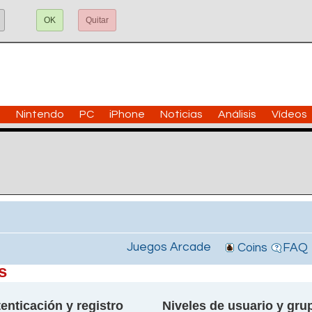
OK
Quitar
n
Nintendo
PC
iPhone
Noticias
Análisis
Vídeos
Juegos Arcade
Coins
FAQ
s
enticación y registro
Niveles de usuario y gru