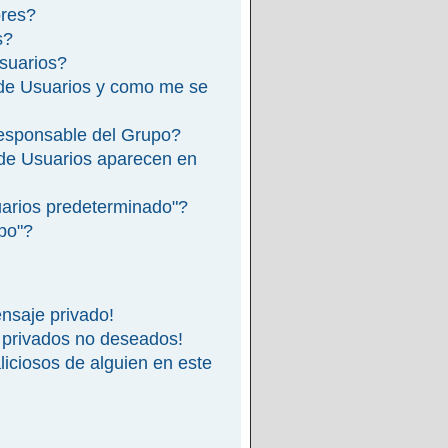
ores?
s?
suarios?
de Usuarios y como me se
esponsable del Grupo?
de Usuarios aparecen en
arios predeterminado"?
ipo"?
nsaje privado!
 privados no deseados!
iciosos de alguien en este