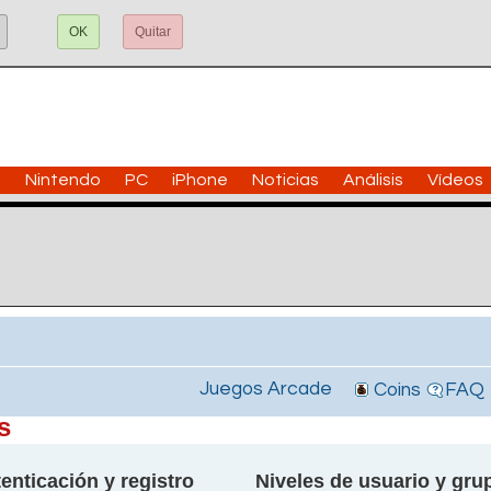
OK
Quitar
n
Nintendo
PC
iPhone
Noticias
Análisis
Vídeos
Juegos Arcade
Coins
FAQ
s
enticación y registro
Niveles de usuario y gru