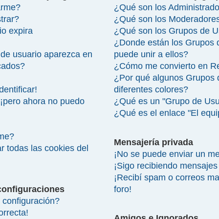
arme?
¿Qué son los Administrad
trar?
¿Qué son los Moderadore
io expira
¿Qué son los Grupos de U
¿Donde están los Grupos 
de usuario aparezca en
puede unir a ellos?
icados?
¿Cómo me convierto en R
¿Por qué algunos Grupos 
entificar!
diferentes colores?
 ¡pero ahora no puedo
¿Qué es un "Grupo de Usu
¿Qué es el enlace "El equ
rme?
Mensajería privada
r todas las cookies del
¡No se puede enviar un me
¡Sigo recibiendo mensajes
¡Recibí spam o correos mal
configuraciones
foro!
configuración?
orrecta!
Amigos e Ignorados