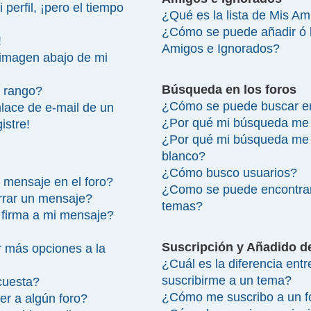
perfil, ¡pero el tiempo
¿Qué es la lista de Mis A
¿Cómo se puede añadir ó bo
!
Amigos e Ignorados?
imagen abajo de mi
Búsqueda en los foros
 rango?
¿Cómo se puede buscar en
lace de e-mail de un
¿Por qué mi búsqueda me 
istre!
¿Por qué mi búsqueda me 
blanco?
¿Cómo busco usuarios?
 mensaje en el foro?
¿Como se puede encontrar
rrar un mensaje?
temas?
firma a mi mensaje?
Suscripción y Añadido d
 más opciones a la
¿Cuál es la diferencia ent
suscribirme a un tema?
cuesta?
¿Cómo me suscribo a un fo
r a algún foro?