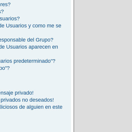
ores?
s?
suarios?
de Usuarios y como me se
esponsable del Grupo?
de Usuarios aparecen en
arios predeterminado"?
ipo"?
nsaje privado!
 privados no deseados!
iciosos de alguien en este