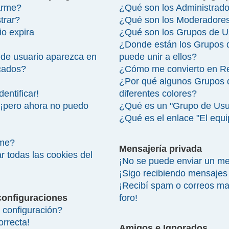
arme?
¿Qué son los Administrad
trar?
¿Qué son los Moderadore
io expira
¿Qué son los Grupos de U
¿Donde están los Grupos 
de usuario aparezca en
puede unir a ellos?
icados?
¿Cómo me convierto en R
¿Por qué algunos Grupos 
entificar!
diferentes colores?
 ¡pero ahora no puedo
¿Qué es un "Grupo de Usu
¿Qué es el enlace "El equ
rme?
Mensajería privada
r todas las cookies del
¡No se puede enviar un me
¡Sigo recibiendo mensajes
¡Recibí spam o correos mal
configuraciones
foro!
configuración?
orrecta!
Amigos e Ignorados