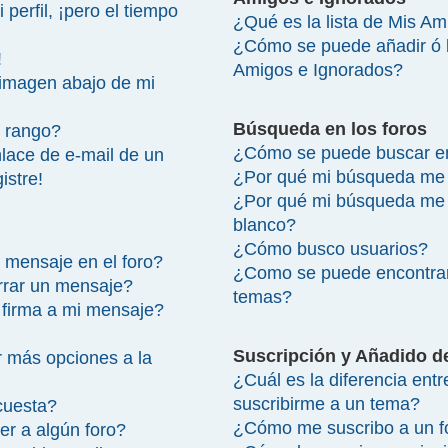
perfil, ¡pero el tiempo
¿Qué es la lista de Mis A
¿Cómo se puede añadir ó bo
!
Amigos e Ignorados?
imagen abajo de mi
Búsqueda en los foros
 rango?
¿Cómo se puede buscar en
lace de e-mail de un
¿Por qué mi búsqueda me 
istre!
¿Por qué mi búsqueda me 
blanco?
¿Cómo busco usuarios?
 mensaje en el foro?
¿Como se puede encontrar
rrar un mensaje?
temas?
firma a mi mensaje?
Suscripción y Añadido d
 más opciones a la
¿Cuál es la diferencia ent
suscribirme a un tema?
cuesta?
¿Cómo me suscribo a un fo
r a algún foro?