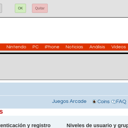
OK
Quitar
n
Nintendo
PC
iPhone
Noticias
Análisis
Vídeos
Juegos Arcade
Coins
FAQ
s
enticación y registro
Niveles de usuario y gru