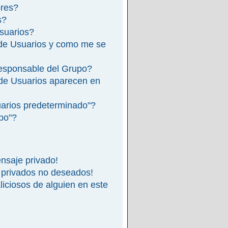
ores?
s?
suarios?
de Usuarios y como me se
esponsable del Grupo?
de Usuarios aparecen en
arios predeterminado"?
ipo"?
nsaje privado!
 privados no deseados!
iciosos de alguien en este