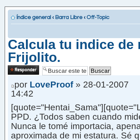
Índice general
‹
Barra Libre
‹
Off-Topic
Calcula tu indice de
Frijolito.
Publicar una
respuesta
por
LoveProof
» 28-01-2007
14:42
[quote="Hentai_Sama"][quote="L
PPD. ¿Todos saben cuando mid
Nunca le tomé importacia, apen
aproximada de mi estatura. Sé qu