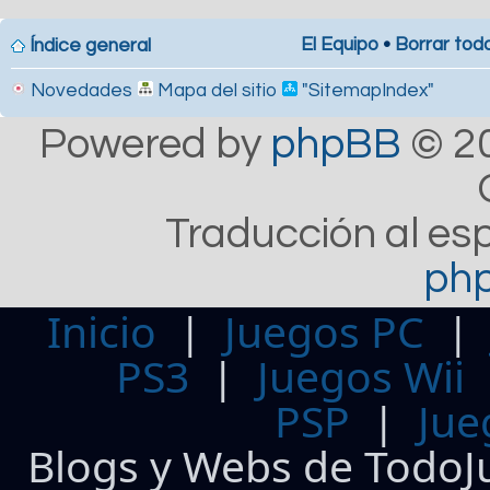
El Equipo
•
Borrar toda
Índice general
Novedades
Mapa del sitio
"SitemapIndex"
Powered by
phpBB
© 20
Traducción al es
ph
Inicio
|
Juegos PC
PS3
|
Juegos Wii
PSP
|
Jue
Blogs y Webs de TodoJ