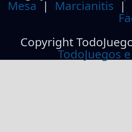
Mesa
|
Marcianitis
|
Fa
Copyright TodoJueg
TodoJuegos e