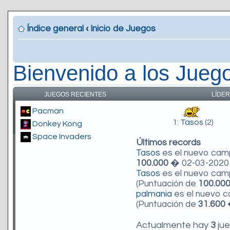
Índice general
‹
Inicio de Juegos
Bienvenido a los Jueg
JUEGOS RECIENTES
LÍDER
Pacman
1:
Tasos
(2)
Donkey Kong
Space Invaders
Últimos records
Tasos
es el nuevo ca
100.000
� 02-03-2020 
Tasos
es el nuevo ca
(Puntuación de
100.00
palmania
es el nuevo 
(Puntuación de
31.600
�
Actualmente hay
3
jue