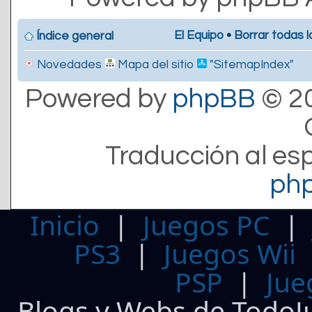
El Equipo
•
Borrar todas l
Índice general
Novedades
Mapa del sitio
"SitemapIndex"
Powered by
phpBB
© 20
Traducción al es
ph
Inicio
|
Juegos PC
PS3
|
Juegos Wii
PSP
|
Jue
Blogs y Webs de TodoJ