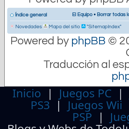
El Equipo
•
Borrar todas l
Índice general
Novedades
Mapa del sitio
"SitemapIndex"
Powered by
phpBB
© 20
Traducción al es
ph
Inicio
|
Juegos PC
PS3
|
Juegos Wii
PSP
|
Jue
Blogs y Webs de TodoJ