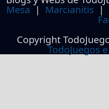
Mesa
|
Marcianitis
|
Fa
Copyright TodoJueg
TodoJuegos e