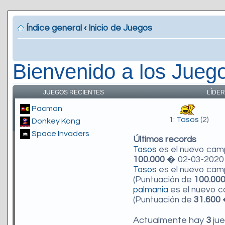
Índice general
‹
Inicio de Juegos
Bienvenido a los Jueg
JUEGOS RECIENTES
LÍDER
Pacman
1:
Tasos
(2)
Donkey Kong
Space Invaders
Últimos records
Tasos
es el nuevo ca
100.000
� 02-03-2020 
Tasos
es el nuevo ca
(Puntuación de
100.00
palmania
es el nuevo 
(Puntuación de
31.600
�
Actualmente hay
3
jue