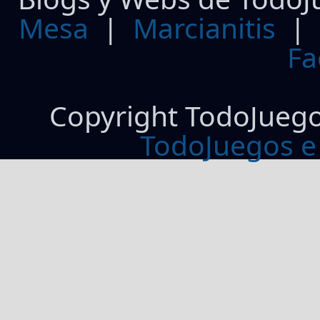
Mesa
|
Marcianitis
|
Fa
Copyright TodoJueg
TodoJuegos e