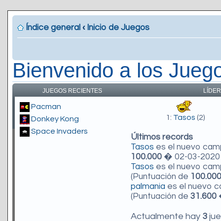
Índice general
‹
Inicio de Juegos
Bienvenido a los Jueg
JUEGOS RECIENTES
LÍDER
Pacman
1:
Tasos
(2)
Donkey Kong
Space Invaders
Últimos records
Tasos
es el nuevo ca
100.000
� 02-03-2020 
Tasos
es el nuevo ca
(Puntuación de
100.00
palmania
es el nuevo 
(Puntuación de
31.600
�
Actualmente hay
3
jue