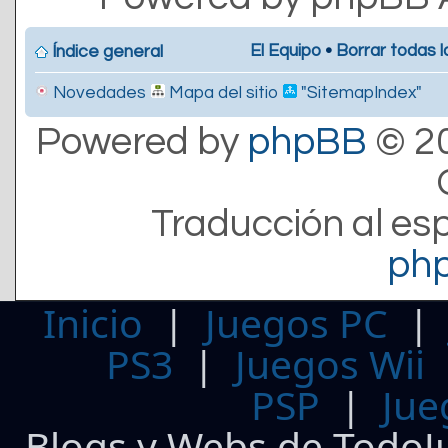
El Equipo
•
Borrar todas l
Índice general
Novedades
Mapa del sitio
"SitemapIndex"
Powered by
phpBB
© 20
Traducción al es
ph
Inicio
|
Juegos PC
PS3
|
Juegos Wii
PSP
|
Jue
Blogs y Webs de TodoJ