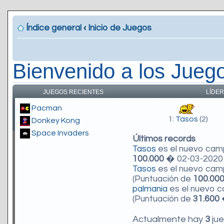
Índice general
‹
Inicio de Juegos
Bienvenido a los Jueg
JUEGOS RECIENTES
LÍDER
Pacman
1:
Tasos
(2)
Donkey Kong
Space Invaders
Últimos records
Tasos
es el nuevo ca
100.000
� 02-03-2020 
Tasos
es el nuevo ca
(Puntuación de
100.00
palmania
es el nuevo 
(Puntuación de
31.600
�
Actualmente hay
3
jue