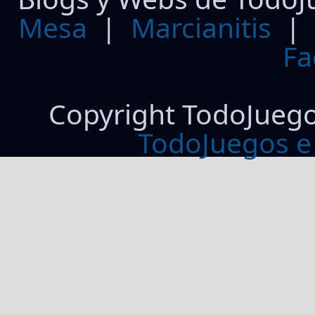
Mesa
|
Marcianitis
|
Fa
Copyright TodoJueg
TodoJuegos e