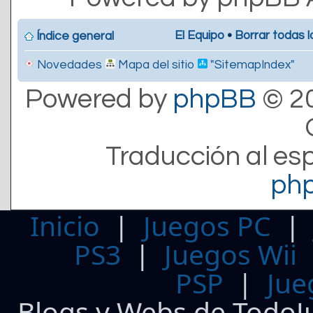
El Equipo
•
Borrar todas l
Índice general
Novedades
Mapa del sitio
"SitemapIndex"
Powered by
phpBB
© 20
Traducción al es
ph
Inicio
|
Juegos PC
PS3
|
Juegos Wii
PSP
|
Jue
Blogs y Webs de TodoJ