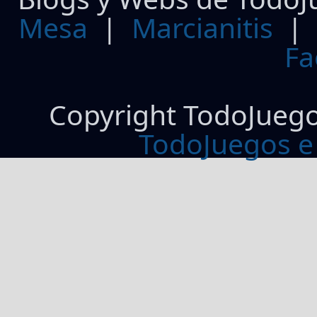
Mesa
|
Marcianitis
|
Fa
Copyright TodoJueg
TodoJuegos e