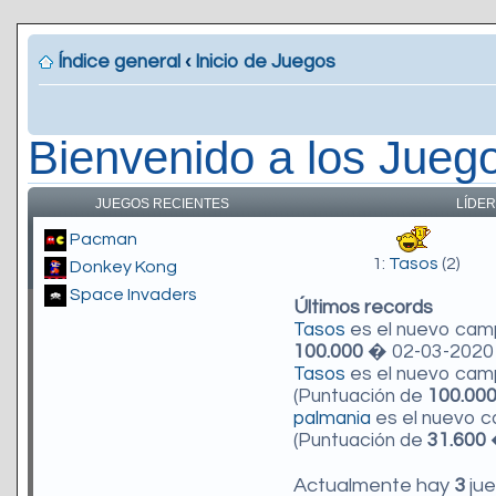
Índice general
‹
Inicio de Juegos
Bienvenido a los Jueg
JUEGOS RECIENTES
LÍDER
Pacman
1:
Tasos
(2)
Donkey Kong
Space Invaders
Últimos records
Tasos
es el nuevo ca
100.000
� 02-03-2020 
Tasos
es el nuevo ca
(Puntuación de
100.00
palmania
es el nuevo 
(Puntuación de
31.600
�
Actualmente hay
3
jue