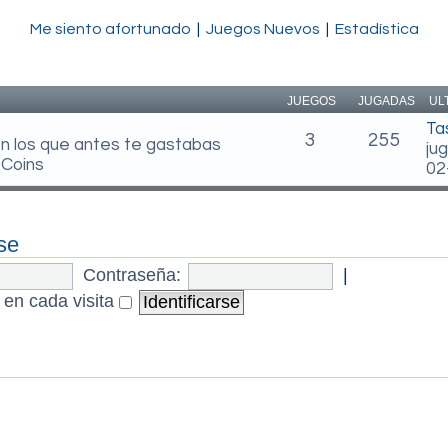
Me siento afortunado
|
Juegos Nuevos
|
Estadística
JUEGOS
JUGADAS
UL
Ta
3
255
en los que antes te gastabas
ju
 Coins
02
se
Contraseña:
|
 en cada visita