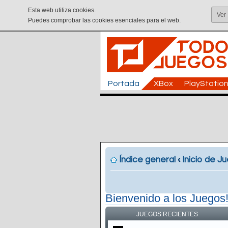
Esta web utiliza cookies.
Ver
Puedes comprobar las cookies esenciales para el web.
Portada
XBox
PlayStatio
Índice general
‹
Inicio de J
Bienvenido a los Juegos
JUEGOS RECIENTES