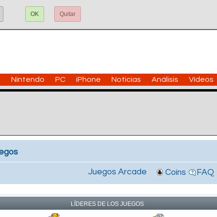
OK
Quitar
n
Nintendo
PC
iPhone
Noticias
Análisis
Vídeos
uegos
Juegos Arcade
Coins
FAQ
!
LÍDERES DE LOS JUEGOS