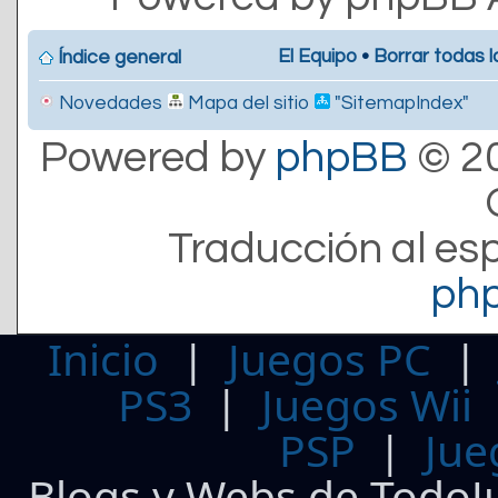
El Equipo
•
Borrar todas l
Índice general
Novedades
Mapa del sitio
"SitemapIndex"
Powered by
phpBB
© 20
Traducción al es
ph
Inicio
|
Juegos PC
PS3
|
Juegos Wii
PSP
|
Jue
Blogs y Webs de TodoJ