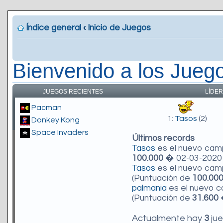
Índice general
‹
Inicio de Juegos
Bienvenido a los Jueg
JUEGOS RECIENTES
LÍDER
Pacman
1:
Tasos
(2)
Donkey Kong
Space Invaders
Últimos records
Tasos
es el nuevo ca
100.000
� 02-03-2020 
Tasos
es el nuevo ca
(Puntuación de
100.00
palmania
es el nuevo 
(Puntuación de
31.600
�
Actualmente hay
3
jue