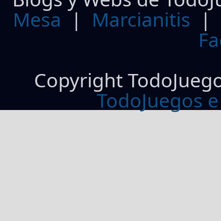
Mesa
|
Marcianitis
|
Fa
Copyright TodoJueg
TodoJuegos e