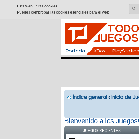
Esta web utiliza cookies.
Ver
Puedes comprobar las cookies esenciales para el web.
Portada
XBox
PlayStatio
Índice general
‹
Inicio de J
Bienvenido a los Juegos
JUEGOS RECIENTES