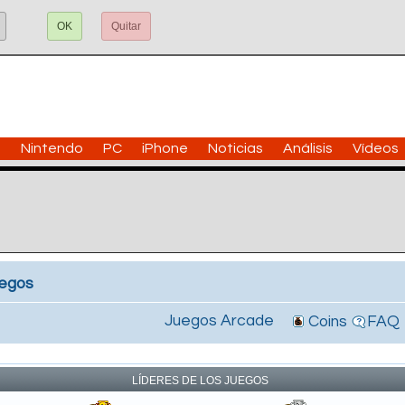
OK
Quitar
n
Nintendo
PC
iPhone
Noticias
Análisis
Vídeos
uegos
Juegos Arcade
Coins
FAQ
!
LÍDERES DE LOS JUEGOS