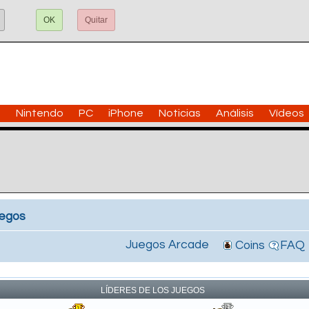
OK
Quitar
n
Nintendo
PC
iPhone
Noticias
Análisis
Vídeos
uegos
Juegos Arcade
Coins
FAQ
!
LÍDERES DE LOS JUEGOS