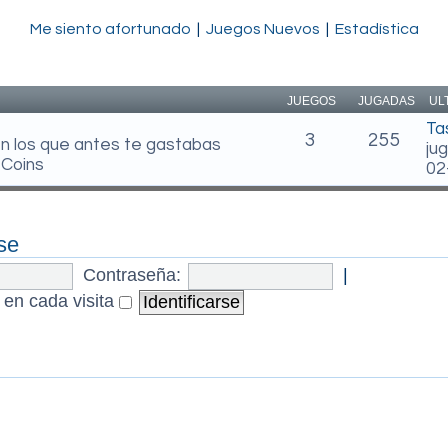
Me siento afortunado
|
Juegos Nuevos
|
Estadística
JUEGOS
JUGADAS
UL
Ta
3
255
en los que antes te gastabas
ju
 Coins
02
se
Contraseña:
|
 en cada visita