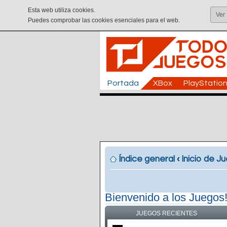
Esta web utiliza cookies.
Ver
Puedes comprobar las cookies esenciales para el web.
Portada
XBox
PlayStatio
Índice general
‹
Inicio de J
Bienvenido a los Juegos
JUEGOS RECIENTES