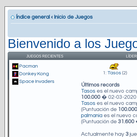
Índice general
‹
Inicio de Juegos
Bienvenido a los Jueg
JUEGOS RECIENTES
LÍDER
Pacman
1:
Tasos
(2)
Donkey Kong
Space Invaders
Últimos records
Tasos
es el nuevo ca
100.000
� 02-03-2020 
Tasos
es el nuevo ca
(Puntuación de
100.00
palmania
es el nuevo 
(Puntuación de
31.600
�
Actualmente hay
3
jue