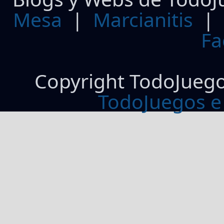
Mesa
|
Marcianitis
|
Fa
Copyright TodoJueg
TodoJuegos e