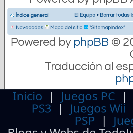
El Equipo
•
Borrar todas l
Índice general
Novedades
Mapa del sitio
"SitemapIndex"
Powered by
phpBB
© 20
Traducción al es
ph
Inicio
|
Juegos PC
PS3
|
Juegos Wii
PSP
|
Jue
Blogs y Webs de TodoJ