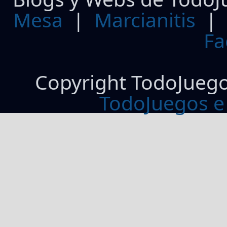
Mesa
|
Marcianitis
|
Fa
Copyright TodoJueg
TodoJuegos e