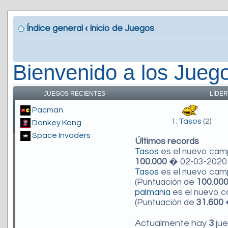
Índice general
‹
Inicio de Juegos
Bienvenido a los Jueg
JUEGOS RECIENTES
LÍDER
Pacman
1:
Tasos
(2)
Donkey Kong
Space Invaders
Últimos records
Tasos
es el nuevo ca
100.000
� 02-03-2020 
Tasos
es el nuevo ca
(Puntuación de
100.00
palmania
es el nuevo 
(Puntuación de
31.600
�
Actualmente hay
3
jue