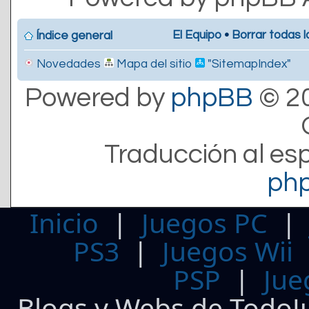
El Equipo
•
Borrar todas l
Índice general
Novedades
Mapa del sitio
"SitemapIndex"
Powered by
phpBB
© 20
Traducción al es
ph
Inicio
|
Juegos PC
PS3
|
Juegos Wii
PSP
|
Jue
Blogs y Webs de TodoJ