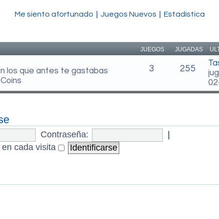
Me siento afortunado
|
Juegos Nuevos
|
Estadística
JUEGOS
JUGADAS
UL
Ta
3
255
en los que antes te gastabas
ju
 Coins
02
se
Contraseña:
|
 en cada visita