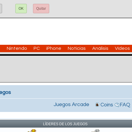
OK
Quitar
n
Nintendo
PC
iPhone
Noticias
Análisis
Vídeos
uegos
Juegos Arcade
Coins
FAQ
!
LÍDERES DE LOS JUEGOS