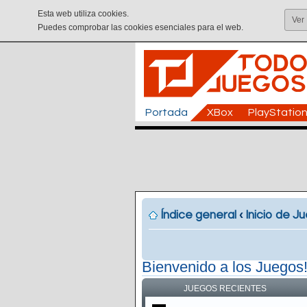
Esta web utiliza cookies.
Ver
Puedes comprobar las cookies esenciales para el web.
Portada
XBox
PlayStatio
Índice general
‹
Inicio de J
Bienvenido a los Juegos
JUEGOS RECIENTES