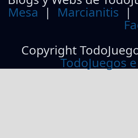
Mesa
|
Marcianitis
|
Fa
Copyright TodoJueg
TodoJuegos e