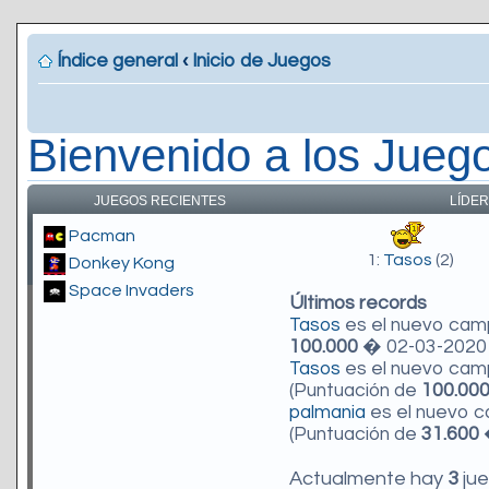
Índice general
‹
Inicio de Juegos
Bienvenido a los Jueg
JUEGOS RECIENTES
LÍDER
Pacman
1:
Tasos
(2)
Donkey Kong
Space Invaders
Últimos records
Tasos
es el nuevo ca
100.000
� 02-03-2020 
Tasos
es el nuevo ca
(Puntuación de
100.00
palmania
es el nuevo 
(Puntuación de
31.600
�
Actualmente hay
3
jue