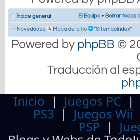
El Equipo
•
Borrar todas l
Índice general
Novedades
Mapa del sitio
"SitemapIndex"
Powered by
phpBB
© 20
Traducción al es
ph
Inicio
|
Juegos PC
PS3
|
Juegos Wii
PSP
|
Jue
Blogs y Webs de TodoJ