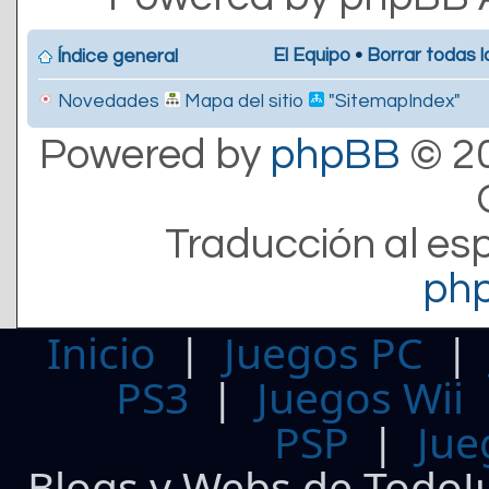
El Equipo
•
Borrar todas l
Índice general
Novedades
Mapa del sitio
"SitemapIndex"
Powered by
phpBB
© 20
Traducción al es
ph
Inicio
|
Juegos PC
PS3
|
Juegos Wii
PSP
|
Jue
Blogs y Webs de TodoJ