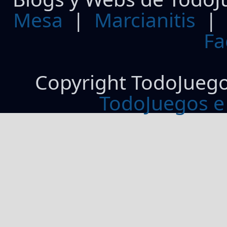
Mesa
|
Marcianitis
|
Fa
Copyright TodoJueg
TodoJuegos e