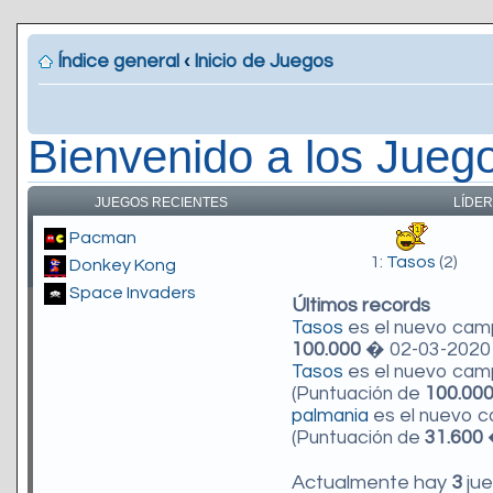
Índice general
‹
Inicio de Juegos
Bienvenido a los Jueg
JUEGOS RECIENTES
LÍDER
Pacman
1:
Tasos
(2)
Donkey Kong
Space Invaders
Últimos records
Tasos
es el nuevo ca
100.000
� 02-03-2020 
Tasos
es el nuevo ca
(Puntuación de
100.00
palmania
es el nuevo 
(Puntuación de
31.600
�
Actualmente hay
3
jue