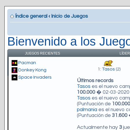
Índice general
‹
Inicio de Juegos
Bienvenido a los Jueg
JUEGOS RECIENTES
LÍDER
Pacman
1:
Tasos
(2)
Donkey Kong
Space Invaders
Últimos records
Tasos
es el nuevo ca
100.000
� 02-03-2020 
Tasos
es el nuevo ca
(Puntuación de
100.00
palmania
es el nuevo 
(Puntuación de
31.600
�
Actualmente hay
3
jue