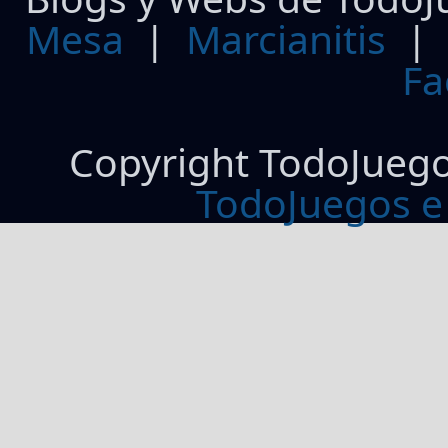
Mesa
|
Marcianitis
|
Fa
Copyright TodoJueg
TodoJuegos e