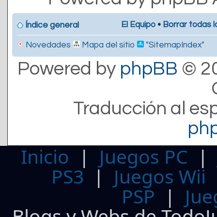
El Equipo
•
Borrar todas l
Índice general
Novedades
Mapa del sitio
"SitemapIndex"
Powered by
phpBB
© 20
Traducción al es
ph
Inicio
|
Juegos PC
PS3
|
Juegos Wii
PSP
|
Jue
Blogs y Webs de TodoJ