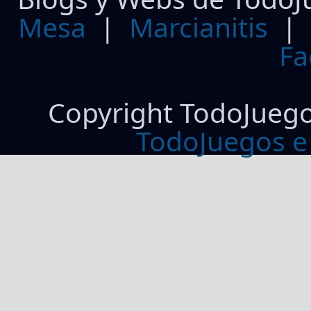
Mesa
|
Marcianitis
|
Fa
Copyright TodoJueg
TodoJuegos e