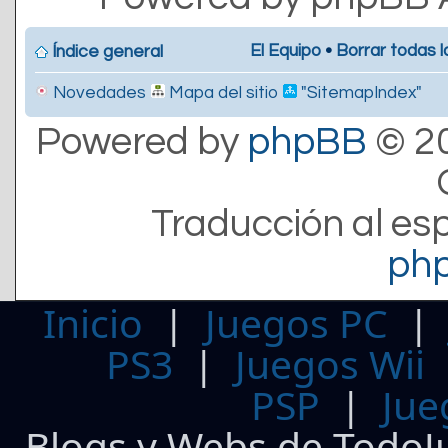
El Equipo
•
Borrar todas l
Índice general
Novedades
Mapa del sitio
"SitemapIndex"
Powered by
phpBB
© 20
Traducción al es
ph
Inicio
|
Juegos PC
PS3
|
Juegos Wii
PSP
|
Jue
Blogs y Webs de TodoJ