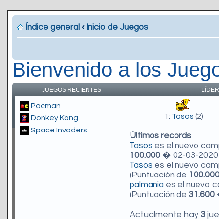
Índice general
‹
Inicio de Juegos
Bienvenido a los Jueg
JUEGOS RECIENTES
LÍDER
Pacman
1:
Tasos
(2)
Donkey Kong
Space Invaders
Últimos records
Tasos
es el nuevo ca
100.000
� 02-03-2020 
Tasos
es el nuevo ca
(Puntuación de
100.00
palmania
es el nuevo 
(Puntuación de
31.600
�
Actualmente hay
3
jue