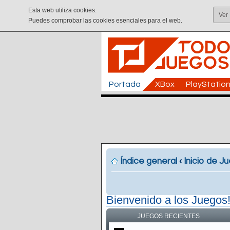
Esta web utiliza cookies.
Ver
Puedes comprobar las cookies esenciales para el web.
Portada
XBox
PlayStatio
Índice general
‹
Inicio de J
Bienvenido a los Juegos
JUEGOS RECIENTES