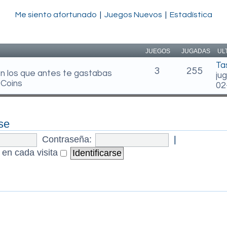
Me siento afortunado
|
Juegos Nuevos
|
Estadística
JUEGOS
JUGADAS
UL
Ta
3
255
en los que antes te gastabas
ju
 Coins
02
se
Contraseña:
|
 en cada visita