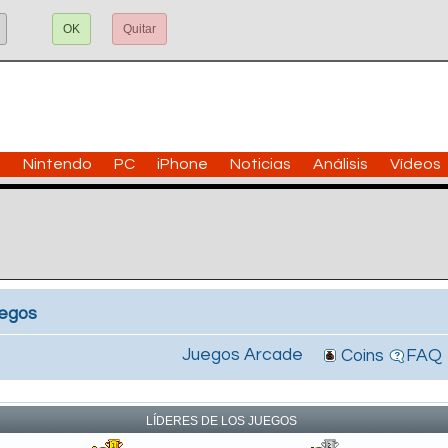
OK
Quitar
n
Nintendo
PC
iPhone
Noticias
Análisis
Vídeos
uegos
Juegos Arcade
Coins
FAQ
!
LÍDERES DE LOS JUEGOS