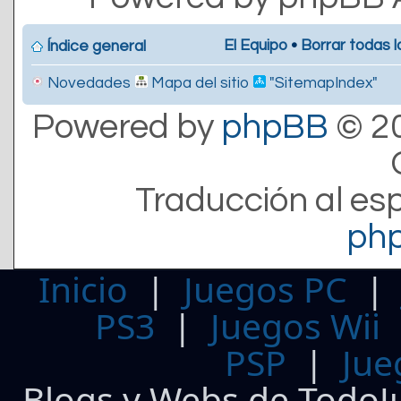
El Equipo
•
Borrar todas l
Índice general
Novedades
Mapa del sitio
"SitemapIndex"
Powered by
phpBB
© 20
Traducción al es
ph
Inicio
|
Juegos PC
PS3
|
Juegos Wii
PSP
|
Jue
Blogs y Webs de TodoJ