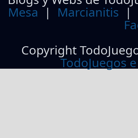
Mesa
|
Marcianitis
|
Fa
Copyright TodoJueg
TodoJuegos e