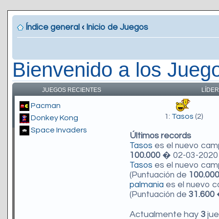
Índice general
‹
Inicio de Juegos
Bienvenido a los Jueg
JUEGOS RECIENTES
LÍDER
Pacman
1:
Tasos
(2)
Donkey Kong
Space Invaders
Últimos records
Tasos
es el nuevo ca
100.000
� 02-03-2020 
Tasos
es el nuevo ca
(Puntuación de
100.00
palmania
es el nuevo 
(Puntuación de
31.600
�
Actualmente hay
3
jue