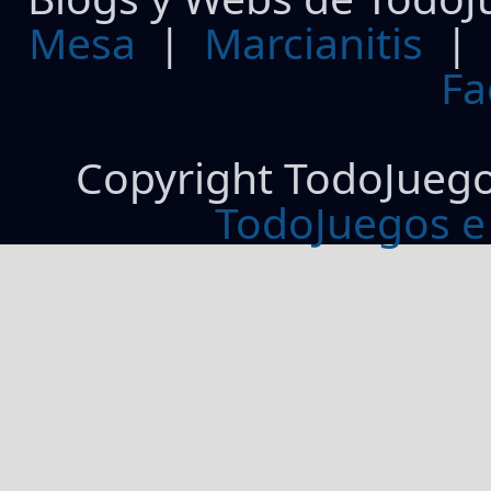
Mesa
|
Marcianitis
|
Fa
Copyright TodoJueg
TodoJuegos e