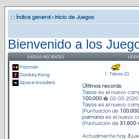
Índice general
‹
Inicio de Juegos
Bienvenido a los Jueg
JUEGOS RECIENTES
LÍDER
Pacman
1:
Tasos
(2)
Donkey Kong
Space Invaders
Últimos records
Tasos
es el nuevo ca
100.000
� 02-03-2020 
Tasos
es el nuevo ca
(Puntuación de
100.00
palmania
es el nuevo 
(Puntuación de
31.600
�
Actualmente hay
3
jue