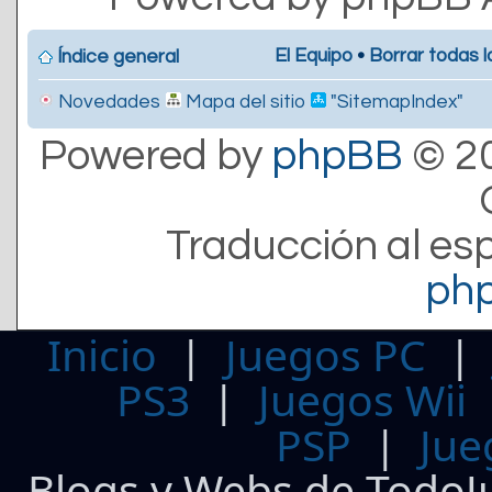
El Equipo
•
Borrar todas l
Índice general
Novedades
Mapa del sitio
"SitemapIndex"
Powered by
phpBB
© 20
Traducción al es
ph
Inicio
|
Juegos PC
PS3
|
Juegos Wii
PSP
|
Jue
Blogs y Webs de TodoJ