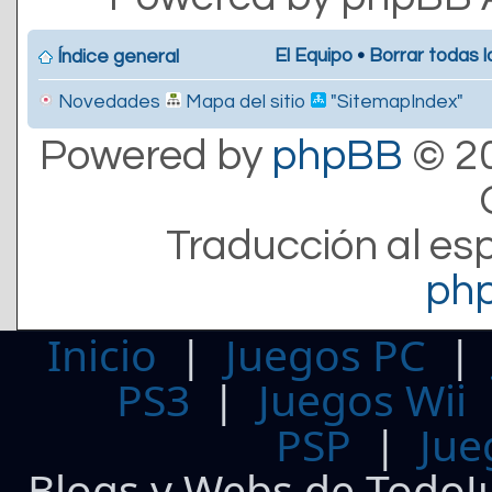
El Equipo
•
Borrar todas l
Índice general
Novedades
Mapa del sitio
"SitemapIndex"
Powered by
phpBB
© 20
Traducción al es
ph
Inicio
|
Juegos PC
PS3
|
Juegos Wii
PSP
|
Jue
Blogs y Webs de TodoJ