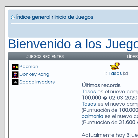
Índice general
‹
Inicio de Juegos
Bienvenido a los Jueg
JUEGOS RECIENTES
LÍDER
Pacman
1:
Tasos
(2)
Donkey Kong
Space Invaders
Últimos records
Tasos
es el nuevo ca
100.000
� 02-03-2020 
Tasos
es el nuevo ca
(Puntuación de
100.00
palmania
es el nuevo 
(Puntuación de
31.600
�
Actualmente hay
3
jue