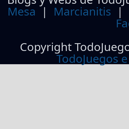
Mesa
|
Marcianitis
|
Fa
Copyright TodoJueg
TodoJuegos e