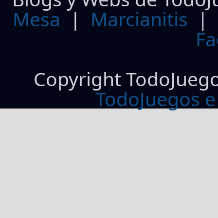
Mesa
|
Marcianitis
|
Fa
Copyright TodoJueg
TodoJuegos e