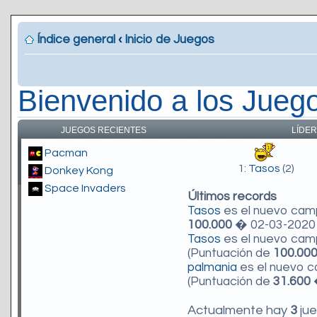
Índice general
‹
Inicio de Juegos
Bienvenido a los Jueg
JUEGOS RECIENTES
LÍDER
Pacman
1:
Tasos
(2)
Donkey Kong
Space Invaders
Últimos records
Tasos
es el nuevo ca
100.000
� 02-03-2020 
Tasos
es el nuevo ca
(Puntuación de
100.00
palmania
es el nuevo 
(Puntuación de
31.600
�
Actualmente hay
3
jue