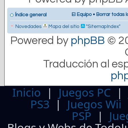
El Equipo
•
Borrar todas l
Índice general
Novedades
Mapa del sitio
"SitemapIndex"
Powered by
phpBB
© 20
Traducción al es
ph
Inicio
|
Juegos PC
PS3
|
Juegos Wii
PSP
|
Jue
Blogs y Webs de TodoJ