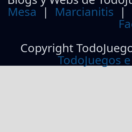
Mesa
|
Marcianitis
|
Fa
Copyright TodoJueg
TodoJuegos e