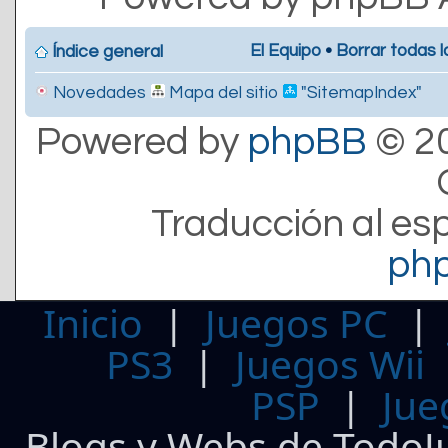
El Equipo
•
Borrar todas l
Índice general
Novedades
Mapa del sitio
"SitemapIndex"
Powered by
phpBB
© 20
Traducción al es
ph
Inicio
|
Juegos PC
PS3
|
Juegos Wii
PSP
|
Jue
Blogs y Webs de TodoJ