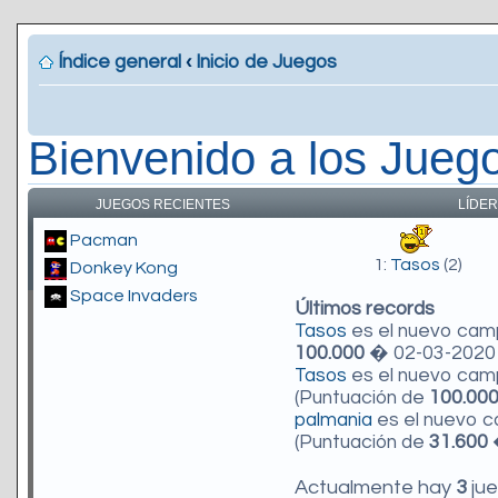
Índice general
‹
Inicio de Juegos
Bienvenido a los Jueg
JUEGOS RECIENTES
LÍDER
Pacman
1:
Tasos
(2)
Donkey Kong
Space Invaders
Últimos records
Tasos
es el nuevo ca
100.000
� 02-03-2020 
Tasos
es el nuevo ca
(Puntuación de
100.00
palmania
es el nuevo 
(Puntuación de
31.600
�
Actualmente hay
3
jue