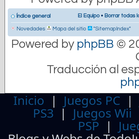
El Equipo
•
Borrar todas l
Índice general
Novedades
Mapa del sitio
"SitemapIndex"
Powered by
phpBB
© 20
Traducción al es
ph
Inicio
|
Juegos PC
PS3
|
Juegos Wii
PSP
|
Jue
Blogs y Webs de TodoJ