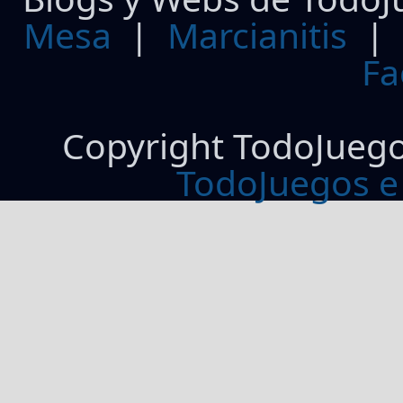
Mesa
|
Marcianitis
|
Fa
Copyright TodoJueg
TodoJuegos e