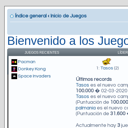
Índice general
‹
Inicio de Juegos
Bienvenido a los Jueg
JUEGOS RECIENTES
LÍDER
Pacman
1:
Tasos
(2)
Donkey Kong
Space Invaders
Últimos records
Tasos
es el nuevo ca
100.000
� 02-03-2020 
Tasos
es el nuevo ca
(Puntuación de
100.00
palmania
es el nuevo 
(Puntuación de
31.600
�
Actualmente hay
3
jue