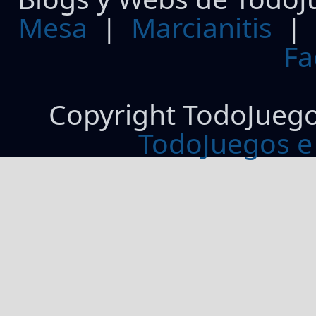
Mesa
|
Marcianitis
|
Fa
Copyright TodoJueg
TodoJuegos e