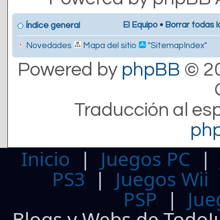
El Equipo
•
Borrar todas l
Índice general
Novedades
Mapa del sitio
"SitemapIndex"
Powered by
phpBB
© 20
Traducción al es
ph
Inicio
|
Juegos PC
PS3
|
Juegos Wii
PSP
|
Jue
Blogs y Webs de TodoJ