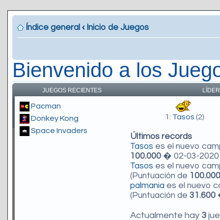
Índice general
‹
Inicio de Juegos
Bienvenido a los Jueg
JUEGOS RECIENTES
LÍDER
Pacman
1:
Tasos
(2)
Donkey Kong
Space Invaders
Últimos records
Tasos
es el nuevo ca
100.000
� 02-03-2020 
Tasos
es el nuevo ca
(Puntuación de
100.00
palmania
es el nuevo 
(Puntuación de
31.600
�
Actualmente hay
3
jue