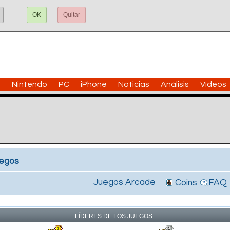
OK
Quitar
n
Nintendo
PC
iPhone
Noticias
Análisis
Vídeos
uegos
Juegos Arcade
Coins
FAQ
!
LÍDERES DE LOS JUEGOS