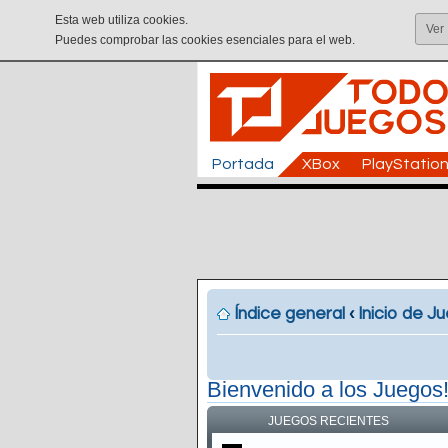
Esta web utiliza cookies.
Ver
Puedes comprobar las cookies esenciales para el web.
Portada
XBox
PlayStatio
Índice general
‹
Inicio de J
Bienvenido a los Juegos
JUEGOS RECIENTES