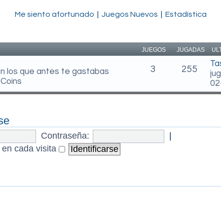
Me siento afortunado
|
Juegos Nuevos
|
Estadística
JUEGOS
JUGADAS
UL
Ta
3
255
en los que antes te gastabas
ju
 Coins
02
se
Contraseña:
|
 en cada visita